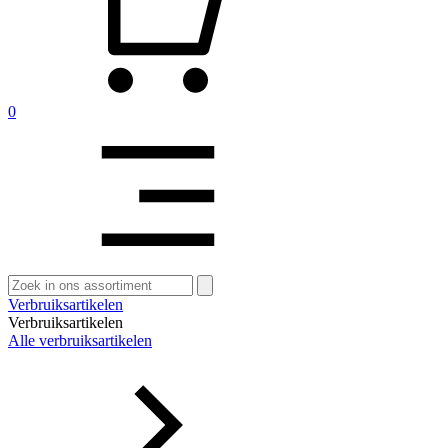
0
Zoeken
naar:
Verbruiksartikelen
Verbruiksartikelen
Alle verbruiksartikelen