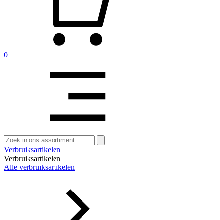
0
Zoeken
naar:
Verbruiksartikelen
Verbruiksartikelen
Alle verbruiksartikelen