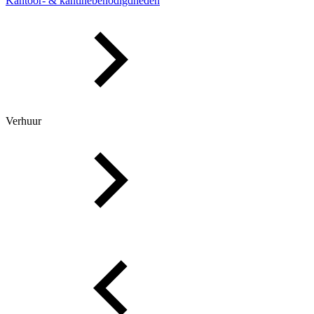
Kantoor- & kantinebenodigdheden
Verhuur