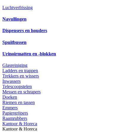
Luchtverfrissing
Navullingen
Dispensers en houders
Spuitbussen
Urinoirmatten en -blokken
Glasreiniging
Ladders en trappen
Trekkers en wissers
Inwassers
Telescoopstelen
Messen en schrapers
Doeken
Riemen en tassen
Emmers
Papiergrijpers
Raamrubbers
Kantoor & Horeca
Kantoor & Horeca