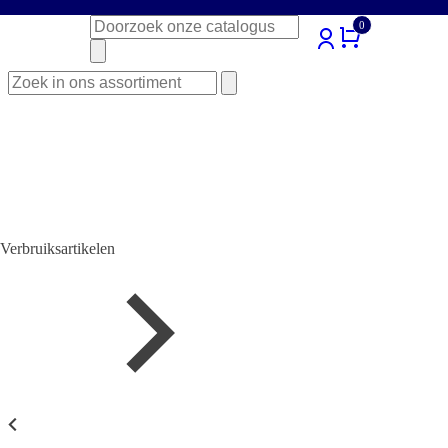
Zoeken
0
naar:
Zoeken
naar:
Verbruiksartikelen