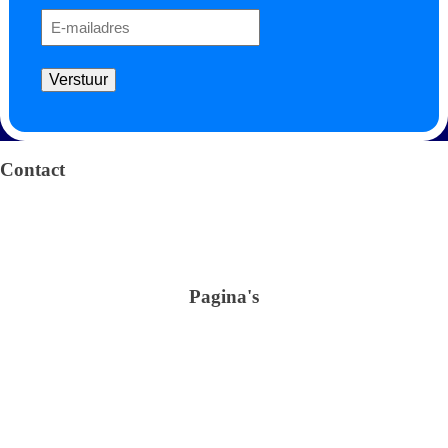
Verstuur
Algemene voorwaarden
Privacy verklaring
Contact
Arendstraat 4 6135 KT Sittard
+31 (0)46-4105100
info@omnimar.nl
KvK: 42016741
BTW nr.: NL869306704B01
Pagina's
Shop
Verbruiksartikelen
Schoonmaak
Sanitair en Hygiëne
Over ons
Glasreiniging
Kantoor & Horeca
Verhuur