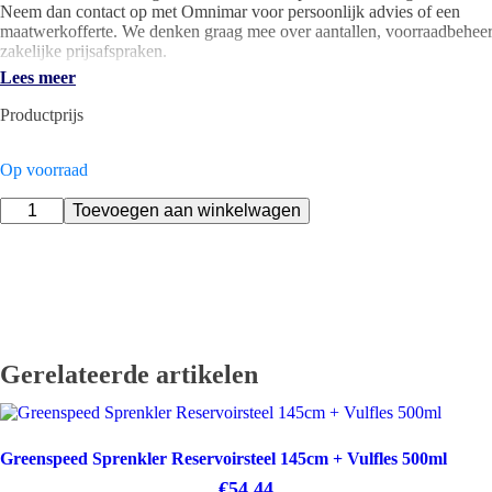
Neem dan contact op met Omnimar voor persoonlijk advies of een
maatwerkofferte. We denken graag mee over aantallen, voorraadbeheer
zakelijke prijsafspraken.
Lees meer
Controleer voor gebruik altijd of maat, houder, koppeling of toepassing
bij het bestaande Greenspeed-systeem.
Productprijs
Specificaties
Merk: Greenspeed
Op voorraad
Artikel: Greenspeed Multi Mop Velcro 30cm
Type: multi mop velcro
Greenspeed
Toevoegen aan winkelwagen
Maat / inhoud: 30cm
Multi
Systeem: Greenspeed Velcro mopsysteem
Mop
Toepassing: wanden, deuren, kunststof en kwetsbare vloeren
Velcro
Gratis levering vanaf €250
Wasbaarheid: 500 tot 1000 wasbeurten volgens catalogus
30cm
Artikelnummer: 2110113
aantal
Eigen technische service
Gerelateerde artikelen
Greenspeed Sprenkler Reservoirsteel 145cm + Vulfles 500ml
€
54,44