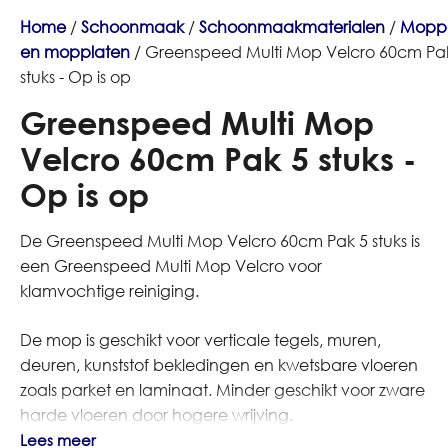
Home
/
Schoonmaak
/
Schoonmaakmaterialen
/
Mopp
en mopplaten
/ Greenspeed Multi Mop Velcro 60cm Pa
stuks - Op is op
Greenspeed Multi Mop
Velcro 60cm Pak 5 stuks -
Op is op
De Greenspeed Multi Mop Velcro 60cm Pak 5 stuks is
een Greenspeed Multi Mop Velcro voor
klamvochtige reiniging.
De mop is geschikt voor verticale tegels, muren,
deuren, kunststof bekledingen en kwetsbare vloeren
zoals parket en laminaat. Minder geschikt voor zware
harde vloeren door hogere wrijving.
Lees meer