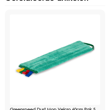
Systeem: Greenspeed Velcro mopsysteem
Toepassing: wanden, deuren, kunststof en kwetsbare
vloeren
Wasbaarheid: 500 tot 1000 wasbeurten volgens
catalogus
Status: op is op
Artikelnummer: 2110030
Greenspeed Dust Mop Velcro 60cm Pak 5