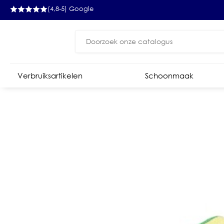
(4,8-5) Google
Zoeken
naar:
Verbruiksartikelen
Schoonmaak