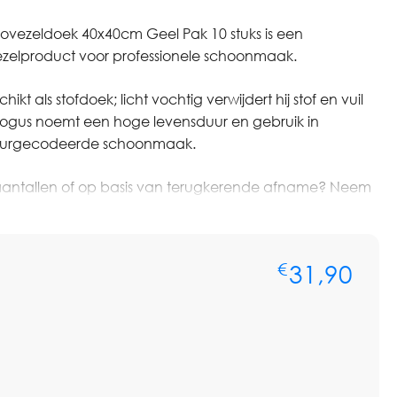
ovezeldoek 40x40cm Geel Pak 10 stuks is een
zelproduct voor professionele schoonmaak.
ikt als stofdoek; licht vochtig verwijdert hij stof en vuil
ogus noemt een hoge levensduur en gebruik in
kleurgecodeerde schoonmaak.
ere aantallen of op basis van terugkerende afname? Neem
voor persoonlijk advies of een maatwerkofferte. We
len, voorraadbeheer en zakelijke prijsafspraken.
31,90
€
d of maat, houder, koppeling of toepassing past bij het
eem.
 Microvezeldoek 40x40cm Geel Pak 10 stuks