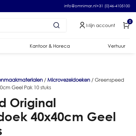
info@omnimar.nl
+31 (0)46-4105100
0
Mijn account
Kantoor & Horeca
Verhuur
onmaakmaterialen
/
Microvezeldoeken
/ Greenspeed
0cm Geel Pak 10 stuks
 Original
ldoek 40x40cm Geel
s