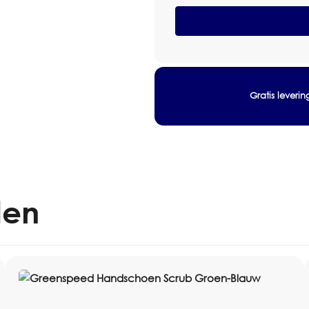
Type: microvezeldoek
Microvezeldoek
40x40cm
Maat / inhoud: 40x40cm
Geel
Verpakking: Pak 10 stuks
Pak
Kleur: Geel
10
stuks
Systeem: Greenspeed Origina
aantal
Toepassing: interieurreiniging
Gratis leveri
Wasbaarheid: 600 tot 1200 w
Materiaal: 80% RPET en 20% 
Artikelnummer: 2110026
len