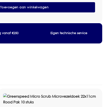
Toevoegen aan winkelwagen
l
, stofwissen en klamvochtig reinigen
ng vanaf €250
Eigen technische service
asbeurten volgens catalogus
polyamide volgens catalogus