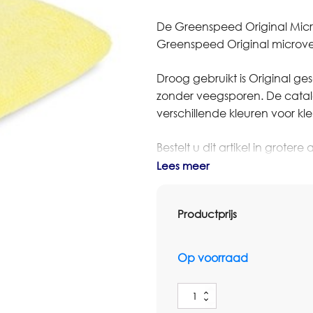
De Greenspeed Original Micr
Greenspeed Original microve
Droog gebruikt is Original gesch
zonder veegsporen. De catal
verschillende kleuren voor 
Bestelt u dit artikel in grot
dan contact op met Omnimar 
Lees meer
denken graag mee over aantal
Productprijs
Controleer voor gebruik altij
bestaande Greenspeed-syst
Op voorraad
Specificaties
Merk: Greenspeed
Greenspeed
Artikel: Greenspeed Original
Original