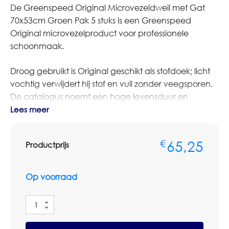
De Greenspeed Original Microvezeldweil met Gat
70x53cm Groen Pak 5 stuks is een Greenspeed
Original microvezelproduct voor professionele
schoonmaak.
Droog gebruikt is Original geschikt als stofdoek; licht
vochtig verwijdert hij stof en vuil zonder veegsporen.
De catalogus noemt een hoge levensduur en
gebruik in verschillende kleuren voor
Lees meer
kleurgecodeerde schoonmaak.
65,25
€
Productprijs
Bestelt u dit artikel in grotere aantallen of op basis van
terugkerende afname? Neem dan contact op met
Omnimar voor persoonlijk advies of een
Op voorraad
maatwerkofferte. We denken graag mee over
aantallen, voorraadbeheer en zakelijke
Greenspeed
prijsafspraken.
Original
Microvezeldweil