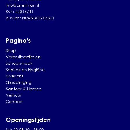
info@omnimar.nl
KvK: 42016741
BTW nr.: NL869306704B01
Pagina's
Shop
Verbruiksartikelen
Schoonmaak
Sanitair en Hygiëne
Over ons
Glasreiniging
Kantoor & Horeca
Verhuur
Contact
Openingstijden
Ma-Vr 08.30 - 18.00