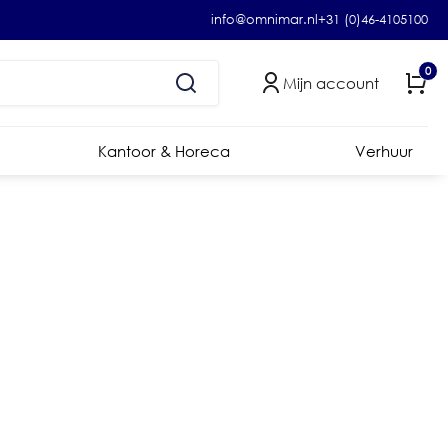
info@omnimar.nl
+31 (0)46-4105100
0
Mijn account
Kantoor & Horeca
Verhuur