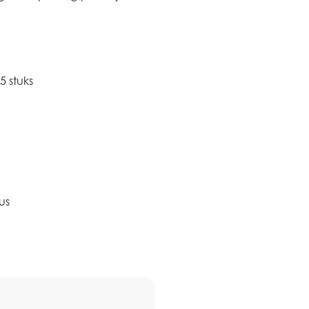
 stuks
us