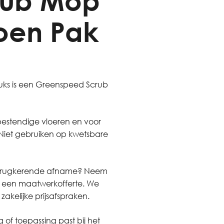
rub Mop
oen Pak
ks is een Greenspeed Scrub
bestendige vloeren en voor
. Niet gebruiken op kwetsbare
van terugkerende afname? Neem
f een maatwerkofferte. We
kelijke prijsafspraken.
 of toepassing past bij het