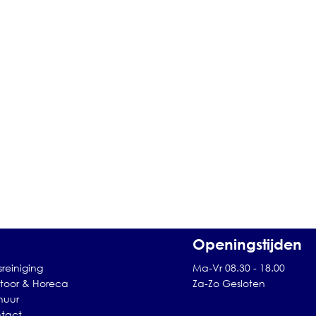
Openingstijden
sreiniging
Ma-Vr 08.30 - 18.00
toor & Horeca
Za-Zo Gesloten
huur
tact