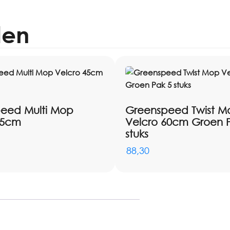
len
eed Multi Mop
Greenspeed Twist M
45cm
Velcro 60cm Groen 
stuks
88,30