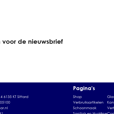
 voor de nieuwsbrief
Pagina's
4 6135 KT Sittard
Shop
Gla
105100
Verbruiksartikelen
Kan
ar.nl
Schoonmaak
Ver
41
Sanitair en Hygiëne
Con