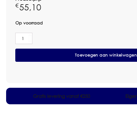
55,10
€
Op voorraad
Greenspeed
Scrub
Mop
Toevoegen aan winkelwagen
Velcro
30cm
Groen
Pak
5
stuks
aantal
Gratis levering vanaf €250
Eige