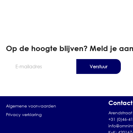
Op de hoogte blijven? Meld je aan
E-
mailadres
Contact
Algemene voorwaarden
Arendstraat 
Privacy verklaring
+31 (0)46-4
info@omnim
KvK: 420167