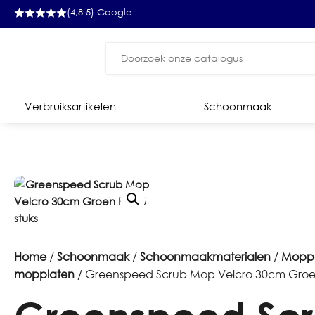
(4,8-5) Google
Zoeken
naar:
Verbruiksartikelen
Schoonmaak
Home
/
Schoonmaak
/
Schoonmaakmaterialen
/
Mopp
mopplaten
/ Greenspeed Scrub Mop Velcro 30cm Groen