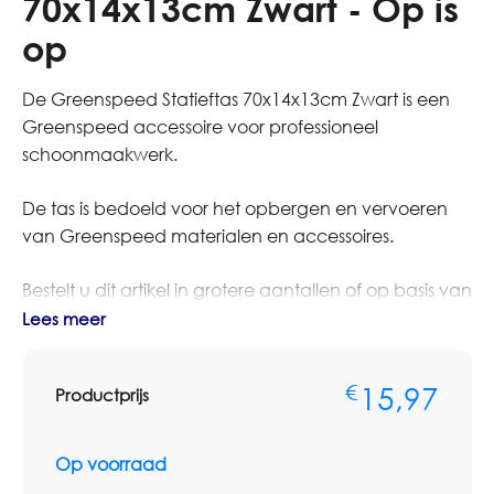
70x14x13cm Zwart - Op is
op
De Greenspeed Statieftas 70x14x13cm Zwart is een
Greenspeed accessoire voor professioneel
schoonmaakwerk.
De tas is bedoeld voor het opbergen en vervoeren
van Greenspeed materialen en accessoires.
Bestelt u dit artikel in grotere aantallen of op basis van
terugkerende afname? Neem dan contact op met
Lees meer
Omnimar voor persoonlijk advies of een
maatwerkofferte. We denken graag mee over
15,97
€
Productprijs
aantallen, voorraadbeheer en zakelijke
prijsafspraken.
Op voorraad
Controleer voor gebruik altijd of maat, houder,