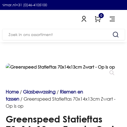
.nl
+31 (0)46-4105100
(4,8-5) Google
0
Zoeken
naar:
Home
/
Glasbewassing
/
Riemen en
tassen
/ Greenspeed Statieftas 70x14x13cm Zwart -
Op is op
Greenspeed Statieftas