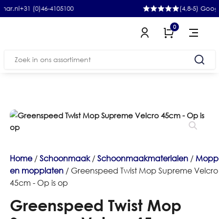
+31 (0)46-4105100
(4,8-5) Google
0
Zoeken
naar:
Home
/
Schoonmaak
/
Schoonmaakmaterialen
/
Mopp
en mopplaten
/ Greenspeed Twist Mop Supreme Velcro
45cm - Op is op
Greenspeed Twist Mop