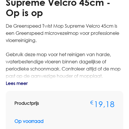
Supreme Velcro 45cm -
Op is op
De Greenspeed Twist Mop Supreme Velcro 45cm is
een Greenspeed microvezelmop voor professionele
vloerreiniging.
Gebruik deze mop voor het reinigen van harde,
waterbestendige vloeren binnen dagelijkse of
periodieke schoonmaak. Controleer altijd of de mop
past op de aanwezige houder of mopplaat.
Lees meer
Bestelt u dit artikel in grotere aantallen of op basis van
terugkerende afname? Neem dan contact op met
19,18
€
Productprijs
Omnimar voor persoonlijk advies of een
maatwerkofferte. We denken graag mee over
aantallen, voorraadbeheer en zakelijke
Op voorraad
prijsafspraken.