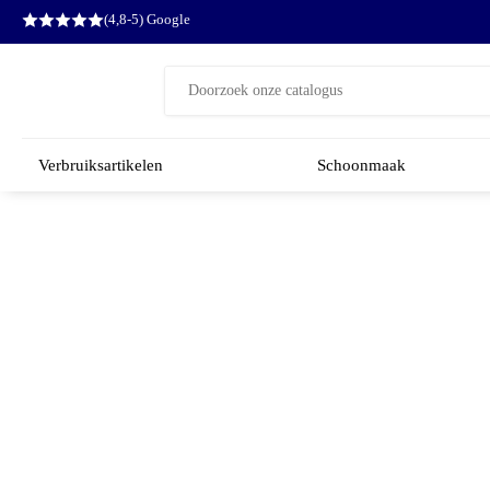
(4,8-5) Google
Zoeken
naar:
Verbruiksartikelen
Schoonmaak