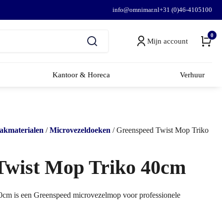
info@omnimar.nl
+31 (0)46-4105100
0
Mijn account
Kantoor & Horeca
Verhuur
kmaterialen
/
Microvezeldoeken
/ Greenspeed Twist Mop Triko
Twist Mop Triko 40cm
cm is een Greenspeed microvezelmop voor professionele