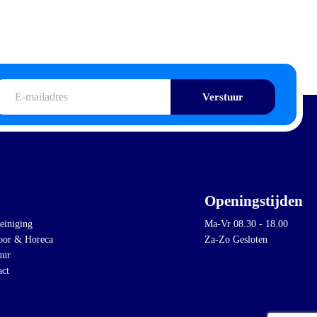
iladres
Openingstijden
einiging
Ma-Vr 08.30 - 18.00
oor & Horeca
Za-Zo Gesloten
uur
act