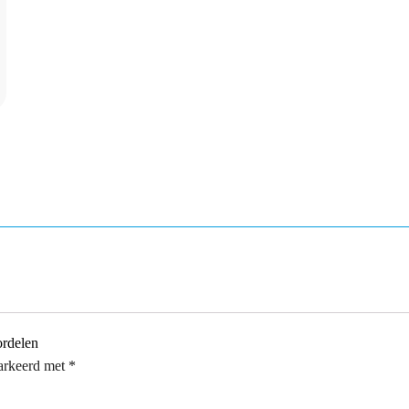
ordelen
markeerd met
*