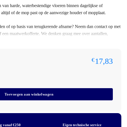
 van harde, waterbestendige vloeren binnen dagelijkse of
altijd of de mop past op de aanwezige houder of mopplaat.
ntallen of op basis van terugkerende afname? Neem dan contact op met
f een maatwerkofferte. We denken graag mee over aantallen,
spraken.
aat, houder, koppeling of toepassing past bij het bestaande
17,83
€
iko 40cm
Toevoegen aan winkelwagen
der of mopplaat
ng vanaf €250
Eigen technische service