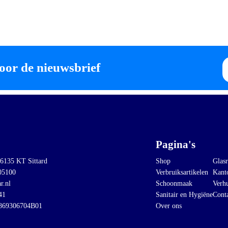
E-
oor de nieuwsbrief
ma
Pagina's
 6135 KT Sittard
Shop
Glasr
05100
Verbruiksartikelen
Kant
r.nl
Schoonmaak
Verh
41
Sanitair en Hygiëne
Cont
869306704B01
Over ons