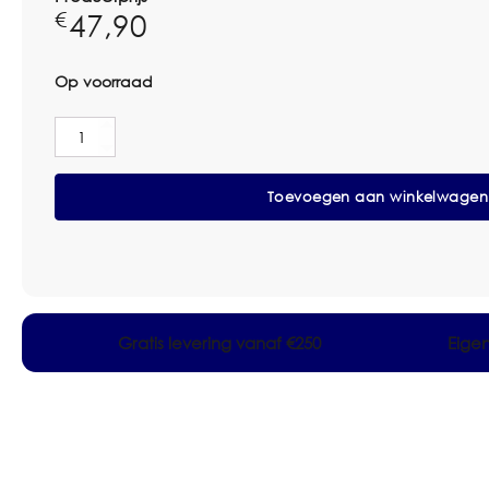
47,90
€
Op voorraad
Greenspeed
Twist
Mop
Toevoegen aan winkelwagen
Velcro
30cm
Groen
Pak
5
stuks
aantal
Gratis levering vanaf €250
Eige