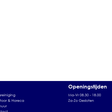
Openingstijden
sreiniging
Ma-Vr 08.30 - 18.00
toor & Horeca
Za-Zo Gesloten
huur
tact