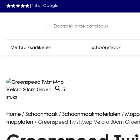
(4,8-5) Google
Zoeken
naar:
Verbruiksartikelen
Schoonmaak
Home
/
Schoonmaak
/
Schoonmaakmaterialen
/
Mopp
mopplaten
/ Greenspeed Twist Mop Velcro 30cm Groen 