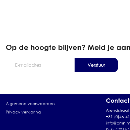
Op de hoogte blijven? Meld je aan
E-
mailadres
Contact
Algemene voorwaarden
Arendstraat 
Privacy verklaring
+31 (0)46-4
info@omnim
KvK: 420167