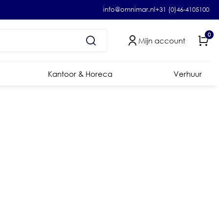
info@omnimar.nl
+31 (0)46-4105100
0
Mijn account
Kantoor & Horeca
Verhuur