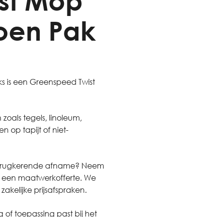
st Mop
oen Pak
s is een Greenspeed Twist
zoals tegels, linoleum,
op tapijt of niet-
van terugkerende afname? Neem
f een maatwerkofferte. We
kelijke prijsafspraken.
 of toepassing past bij het