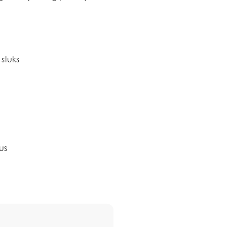
stuks
us