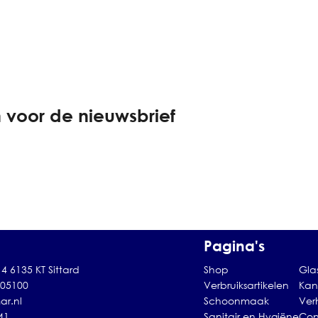
 voor de nieuwsbrief
Pagina's
4 6135 KT Sittard
Shop
Gla
105100
Verbruiksartikelen
Kan
ar.nl
Schoonmaak
Ver
41
Sanitair en Hygiëne
Con