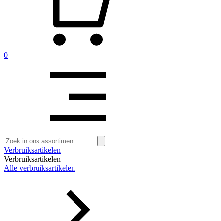
0
Zoeken
naar:
Verbruiksartikelen
Verbruiksartikelen
Alle verbruiksartikelen