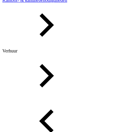
Kantoor- & kantinebenodigdheden
Verhuur