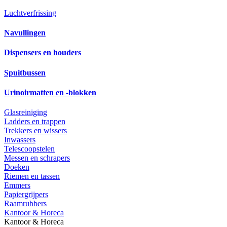
Luchtverfrissing
Navullingen
Dispensers en houders
Spuitbussen
Urinoirmatten en -blokken
Glasreiniging
Ladders en trappen
Trekkers en wissers
Inwassers
Telescoopstelen
Messen en schrapers
Doeken
Riemen en tassen
Emmers
Papiergrijpers
Raamrubbers
Kantoor & Horeca
Kantoor & Horeca