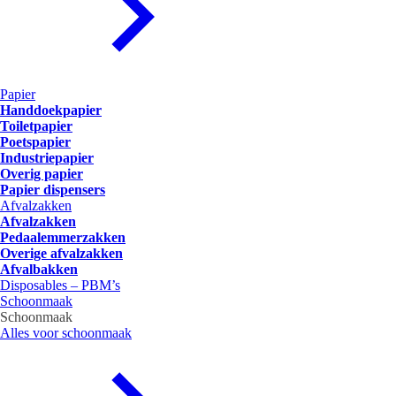
Papier
Handdoekpapier
Toiletpapier
Poetspapier
Industriepapier
Overig papier
Papier dispensers
Afvalzakken
Afvalzakken
Pedaalemmerzakken
Overige afvalzakken
Afvalbakken
Disposables – PBM’s
Schoonmaak
Schoonmaak
Alles voor schoonmaak