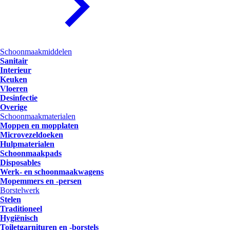
Schoonmaakmiddelen
Sanitair
Interieur
Keuken
Vloeren
Desinfectie
Overige
Schoonmaakmaterialen
Moppen en mopplaten
Microvezeldoeken
Hulpmaterialen
Schoonmaakpads
Disposables
Werk- en schoonmaakwagens
Mopemmers en -persen
Borstelwerk
Stelen
Traditioneel
Hygiënisch
Toiletgarnituren en -borstels