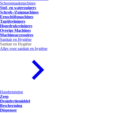
Schoonmaakmachines
Stof- en waterzuigers
Schrob-/Zuigmachines
Eenschijfsmachines
Tapijtreinigers
Hogedrukreinigers
Overige Machines
Machineaccessoires
Sanitair en Hygiëne
Sanitair en Hygiëne
Alles voor sanitair en hygiëne
Handreiniging
Zeep
Desinfectiemiddel
Bescherming
Dispenser