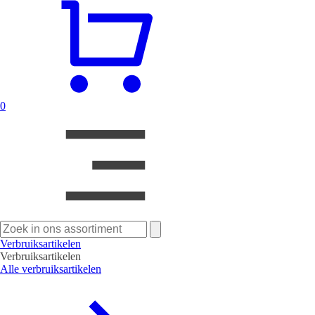
0
Zoeken
naar:
Verbruiksartikelen
Verbruiksartikelen
Alle verbruiksartikelen