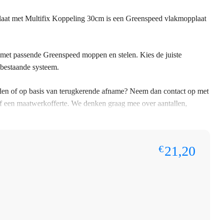
at met Multifix Koppeling 30cm is een Greenspeed vlakmopplaat
 met passende Greenspeed moppen en stelen. Kies de juiste
 bestaande systeem.
ntallen of op basis van terugkerende afname? Neem dan contact op met
f een maatwerkofferte. We denken graag mee over aantallen,
spraken.
aat, houder, koppeling of toepassing past bij het bestaande
21,20
€
mopplaat met Multifix Koppeling 30cm