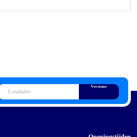
Verstuur
E-
mailadres
Openingstijden