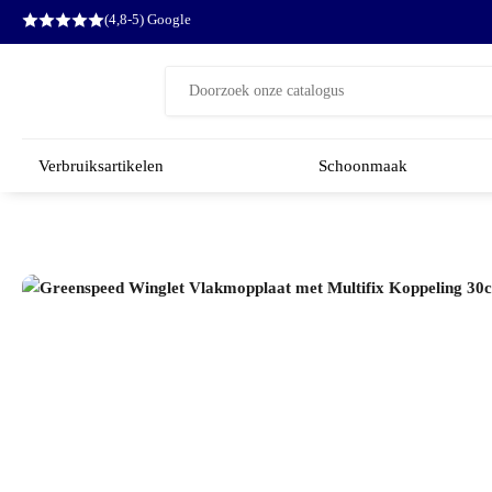
(4,8-5) Google
Zoeken
naar:
Verbruiksartikelen
Schoonmaak