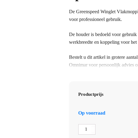
De Greenspeed Winglet Vlakmoppla
voor professioneel gebruik.
De houder is bedoeld voor gebruik
werkbreedte en koppeling voor het
Bestelt u dit artikel in grotere aa
Omnimar voor persoonlijk advies o
voorraadbeheer en zakelijke prijsaf
Controleer voor gebruik altijd of m
Productprijs
Greenspeed-systeem.
Specificaties
Op voorraad
Merk: Greenspeed
Artikel: Greenspeed Winglet Vlak
Greenspeed
Type: vlakmopplaat
Winglet