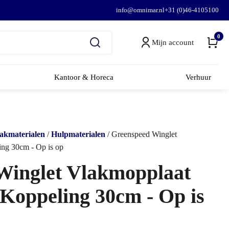
info@omnimar.nl
+31 (0)46-4105100
0
Mijn account
Kantoor & Horeca
Verhuur
kmaterialen
/
Hulpmaterialen
/ Greenspeed Winglet
ing 30cm - Op is op
Winglet Vlakmopplaat
 Koppeling 30cm - Op is