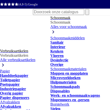
(4,8-5) Google
Zoeken
naar:
Schoonmaak
Schoonmaak
Alles voor schoonmaak
Schoonmaakmiddelen
Sanitair
Interieur
Verbruiksartikelen
Keuken
Verbruiksartikelen
Vloeren
Alle verbruiksartikelen
Desinfectie
Overige
Schoonmaakmaterialen
Papier
Moppen en mopplaten
Handdoekpapier
Microvezeldoeken
Toiletpapier
Hulpmaterialen
Poetspapier
Schoonmaakpads
Industriepapier
Disposables
Overig papier
Werk- en schoonmaakwagens
Papier dispensers
Mopemmers en -persen
Afvalzakken
Borstelwerk
Afvalzakken
Stelen