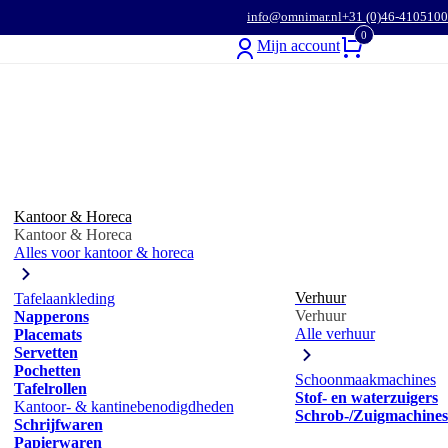
info@omnimar.nl
+31 (0)46-4105100
0
Mijn account
Kantoor & Horeca
Kantoor & Horeca
Alles voor kantoor & horeca
Verhuur
Tafelaankleding
Verhuur
Napperons
Alle verhuur
Placemats
Servetten
Pochetten
Schoonmaakmachines
Tafelrollen
Stof- en waterzuigers
Kantoor- & kantinebenodigdheden
Schrob-/Zuigmachines
Schrijfwaren
Papierwaren