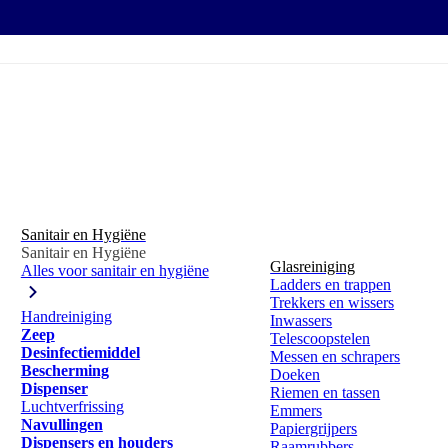
Sanitair en Hygiëne
Sanitair en Hygiëne
Glasreiniging
Alles voor sanitair en hygiëne
Ladders en trappen
Trekkers en wissers
Handreiniging
Inwassers
Zeep
Telescoopstelen
Desinfectiemiddel
Messen en schrapers
Bescherming
Doeken
Dispenser
Riemen en tassen
Luchtverfrissing
Emmers
Navullingen
Papiergrijpers
Dispensers en houders
Raamrubbers