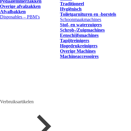
Pedaalemmerzakken
Traditioneel
Overige afvalzakken
Hygiënisch
Afvalbakken
Toiletgarnituren en -borstels
Disposables – PBM’s
Schoonmaakmachines
Stof- en waterzuigers
Schrob-/Zuigmachines
Eenschijfsmachines
Tapijtreinigers
Hogedrukreinigers
Overige Machines
Machineaccessoires
Verbruiksartikelen