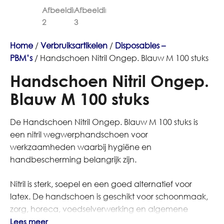
Home
/
Verbruiksartikelen
/
Disposables –
PBM’s
/ Handschoen Nitril Ongep. Blauw M 100 stuks
Handschoen Nitril Ongep.
Blauw M 100 stuks
De Handschoen Nitril Ongep. Blauw M 100 stuks is
een nitril wegwerphandschoen voor
werkzaamheden waarbij hygiëne en
handbescherming belangrijk zijn.
Nitril is sterk, soepel en een goed alternatief voor
latex. De handschoen is geschikt voor schoonmaak,
zorg, horeca, voedselverwerking en algemene
facilitaire werkzaamheden.
Lees meer