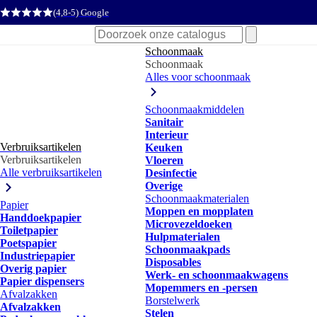
(4,8-5) Google
Zoeken
naar:
Schoonmaak
Schoonmaak
Alles voor schoonmaak
Schoonmaakmiddelen
Sanitair
Interieur
Verbruiksartikelen
Keuken
Verbruiksartikelen
Vloeren
Alle verbruiksartikelen
Desinfectie
Overige
Schoonmaakmaterialen
Papier
Moppen en mopplaten
Handdoekpapier
Microvezeldoeken
Toiletpapier
Hulpmaterialen
Poetspapier
Schoonmaakpads
Industriepapier
Disposables
Overig papier
Werk- en schoonmaakwagens
Papier dispensers
Mopemmers en -persen
Afvalzakken
Borstelwerk
Afvalzakken
Stelen