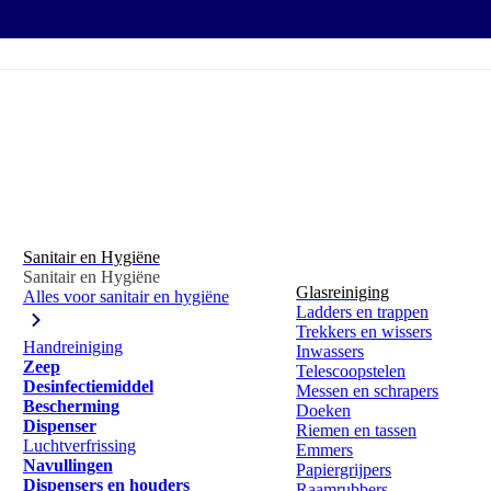
Sanitair en Hygiëne
Sanitair en Hygiëne
Glasreiniging
Alles voor sanitair en hygiëne
Ladders en trappen
Trekkers en wissers
Handreiniging
Inwassers
Zeep
Telescoopstelen
Desinfectiemiddel
Messen en schrapers
Bescherming
Doeken
Dispenser
Riemen en tassen
Luchtverfrissing
Emmers
Navullingen
Papiergrijpers
Dispensers en houders
Raamrubbers