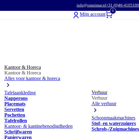
info@omnimar.nl
+31 (0)46-4105100
0
Mijn account
Kantoor & Horeca
Kantoor & Horeca
Alles voor kantoor & horeca
Verhuur
Tafelaankleding
Verhuur
Napperons
Alle verhuur
Placemats
Servetten
Pochetten
Schoonmaakmachines
Tafelrollen
Stof- en waterzuigers
Kantoor- & kantinebenodigdheden
Schrob-/Zuigmachines
Schrijfwaren
Papierwaren