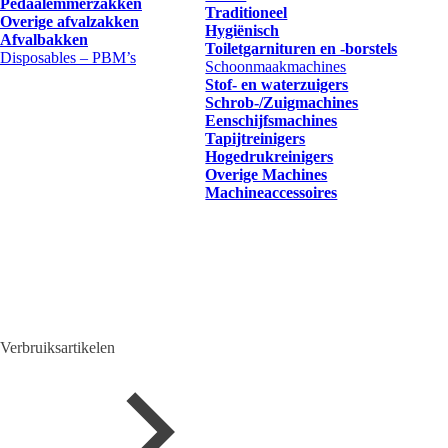
Pedaalemmerzakken
Traditioneel
Overige afvalzakken
Hygiënisch
Afvalbakken
Toiletgarnituren en -borstels
Disposables – PBM’s
Schoonmaakmachines
Stof- en waterzuigers
Schrob-/Zuigmachines
Eenschijfsmachines
Tapijtreinigers
Hogedrukreinigers
Overige Machines
Machineaccessoires
Verbruiksartikelen