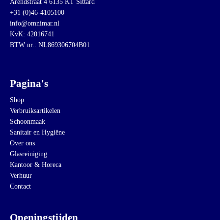
Arendstraat 4 6135 KT Sittard
+31 (0)46-4105100
info@omnimar.nl
KvK: 42016741
BTW nr.: NL869306704B01
Pagina's
Shop
Verbruiksartikelen
Schoonmaak
Sanitair en Hygiëne
Over ons
Glasreiniging
Kantoor & Horeca
Verhuur
Contact
Openingstijden