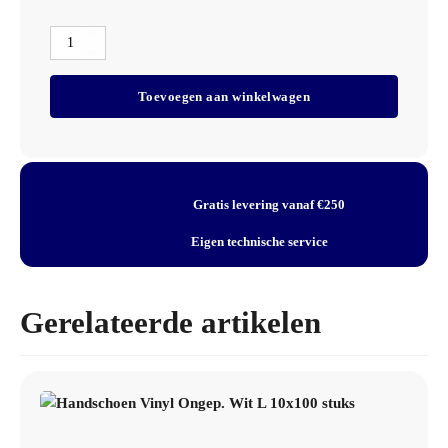
Productsoort: wegwerphandschoen
Materiaal: nitril
Handschoen
Uitvoering: ongepoederd
Nitril
Kleur: blauw
Ongep.
Toevoegen aan winkelwagen
Blauw
Maat: XL
XL
Verpakking: 10x100 stuks
10x100
stuks
aantal
Gratis levering vanaf €250
Eigen technische service
Gerelateerde artikelen