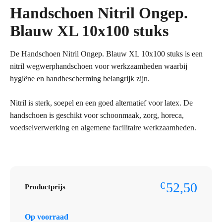
Handschoen Nitril Ongep.
Blauw XL 10x100 stuks
De Handschoen Nitril Ongep. Blauw XL 10x100 stuks is een
nitril wegwerphandschoen voor werkzaamheden waarbij
hygiëne en handbescherming belangrijk zijn.
Nitril is sterk, soepel en een goed alternatief voor latex. De
handschoen is geschikt voor schoonmaak, zorg, horeca,
voedselverwerking en algemene facilitaire werkzaamheden.
Bestelt u dit artikel in grotere aantallen of op basis van
terugkerende afname? Neem dan contact op met Omnimar voor
persoonlijk advies of een maatwerkofferte. We denken graag
52,50
€
Productprijs
mee over aantallen, voorraadbeheer en zakelijke prijsafspraken.
Specificaties
Op voorraad