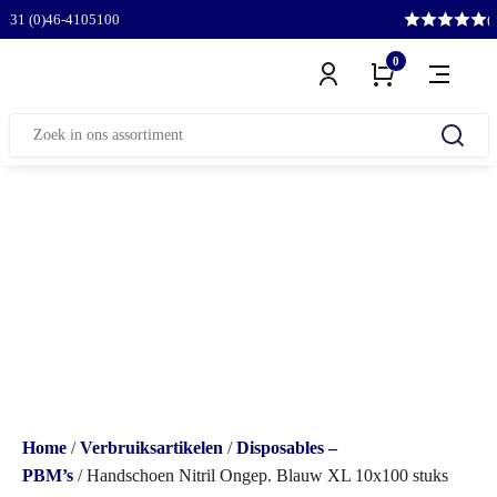
l
+31 (0)46-4105100
(
0
Zoeken
naar:
Home
/
Verbruiksartikelen
/
Disposables –
PBM’s
/ Handschoen Nitril Ongep. Blauw XL 10x100 stuks