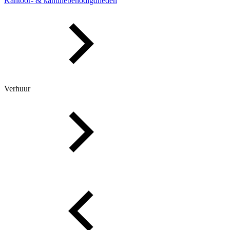
Kantoor- & kantinebenodigdheden
Verhuur