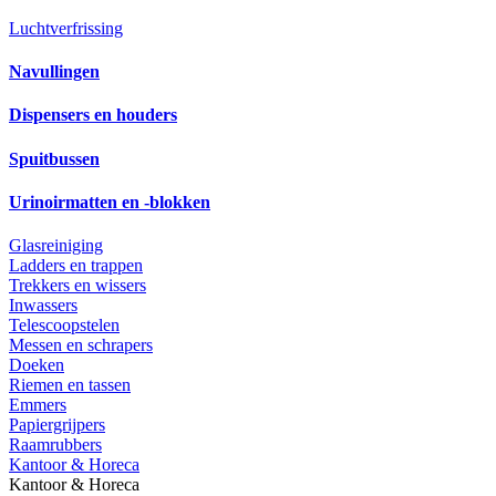
Luchtverfrissing
Navullingen
Dispensers en houders
Spuitbussen
Urinoirmatten en -blokken
Glasreiniging
Ladders en trappen
Trekkers en wissers
Inwassers
Telescoopstelen
Messen en schrapers
Doeken
Riemen en tassen
Emmers
Papiergrijpers
Raamrubbers
Kantoor & Horeca
Kantoor & Horeca