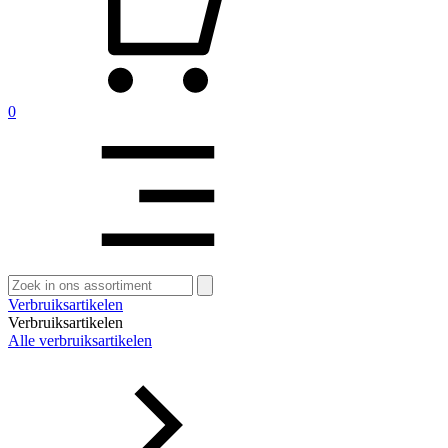
0
Zoeken
naar:
Verbruiksartikelen
Verbruiksartikelen
Alle verbruiksartikelen