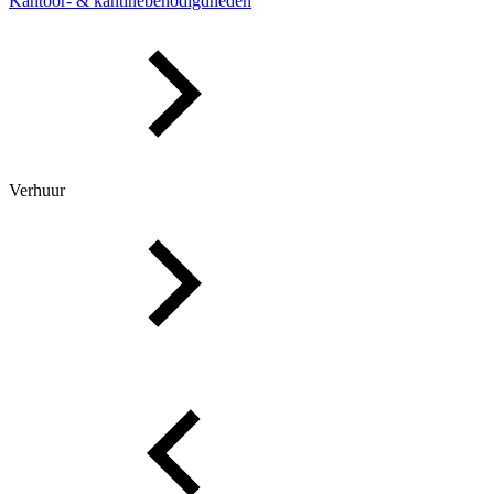
Kantoor- & kantinebenodigdheden
Verhuur