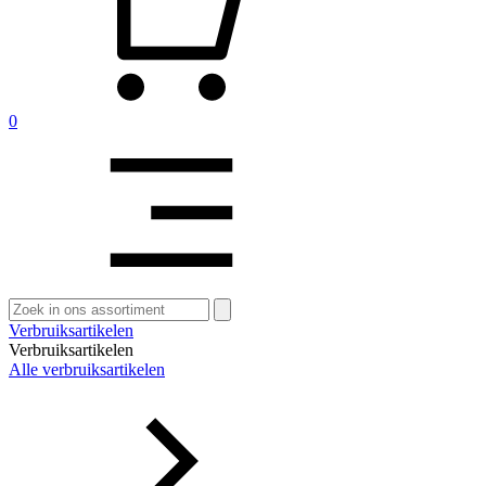
0
Zoeken
naar:
Verbruiksartikelen
Verbruiksartikelen
Alle verbruiksartikelen