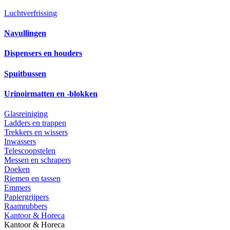
Luchtverfrissing
Navullingen
Dispensers en houders
Spuitbussen
Urinoirmatten en -blokken
Glasreiniging
Ladders en trappen
Trekkers en wissers
Inwassers
Telescoopstelen
Messen en schrapers
Doeken
Riemen en tassen
Emmers
Papiergrijpers
Raamrubbers
Kantoor & Horeca
Kantoor & Horeca