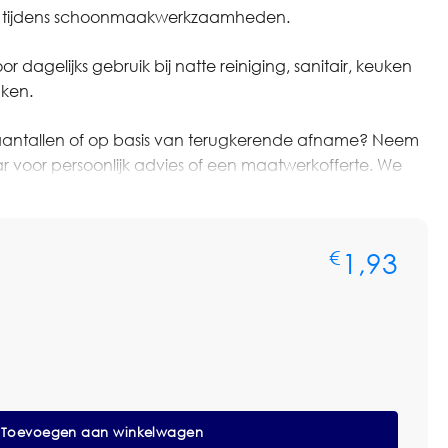
 tijdens schoonmaakwerkzaamheden.
 dagelijks gebruik bij natte reiniging, sanitair, keuken
ken.
ere aantallen of op basis van terugkerende afname? Neem
voor persoonlijk advies of een maatwerkofferte. We
len, voorraadbeheer en zakelijke prijsafspraken.
1,93
€
schoen
Toevoegen aan winkelwagen