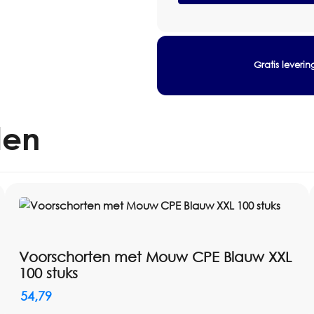
Paar
aantal
Gratis leveri
len
Voorschorten met Mouw CPE Blauw XXL
100 stuks
54,79