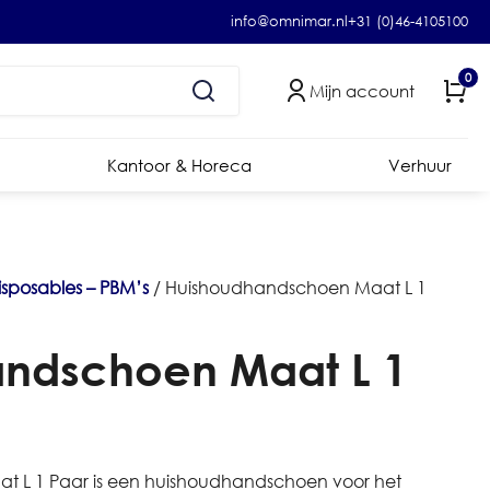
info@omnimar.nl
+31 (0)46-4105100
0
Mijn account
Kantoor & Horeca
Verhuur
isposables – PBM’s
/ Huishoudhandschoen Maat L 1
ndschoen Maat L 1
 L 1 Paar is een huishoudhandschoen voor het