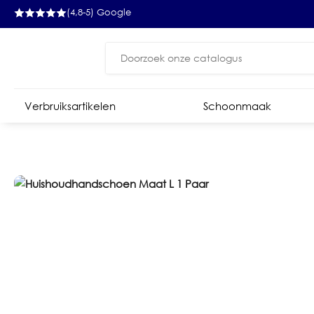
(4,8-5) Google
Zoeken
naar:
Verbruiksartikelen
Schoonmaak