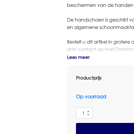
beschermen van de handen
De handschoen is geschikt voor
en algemene schoonmaakta
Bestelt u dit artikel in grot
dan contact op met Omnimar 
denken graag mee over aantal
Lees meer
Specificaties
Productprijs
Productsoort: huishoudhand
Maat: L
Verpakking: 1 Paar
Op voorraad
Huishoudhandschoen
Maat
L
1