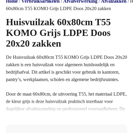
Home
/
Verbruiksartikelen
/
Afvalverwerking
/
Afvalzakken
/ H
60x80cm T55 KOMO Grijs LDPE Doos 20x20 zakken
Huisvuilzak 60x80cm T55
KOMO Grijs LDPE Doos
20x20 zakken
De Huisvuilzak 60x80cm T55 KOMO Grijs LDPE Doos 20x20
zakken is een huisvuilzak voor algemeen huishoudelijk en
bedrijfsafval. Dit artikel is geschikt voor gebruik in kantoren,
pantry’s, werkplaatsen, scholen en algemene bedrijfsruimtes.
Door de maat 60x80cm, de uitvoering T55, het materiaal LDPE,
de kleur grijs is deze huisvuilzak praktisch inzetbaar voor
dagelijkse afvalinzameling en professioneel voorraadbeheer. De
zak is bedoeld voor een nette, hygiënische en overzichtelijke
verwerking van afval of verbruiksmateriaal.