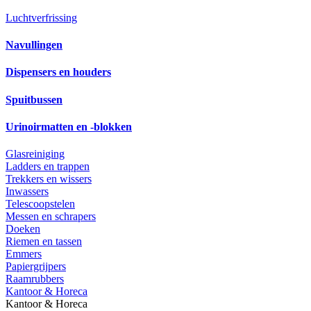
Luchtverfrissing
Navullingen
Dispensers en houders
Spuitbussen
Urinoirmatten en -blokken
Glasreiniging
Ladders en trappen
Trekkers en wissers
Inwassers
Telescoopstelen
Messen en schrapers
Doeken
Riemen en tassen
Emmers
Papiergrijpers
Raamrubbers
Kantoor & Horeca
Kantoor & Horeca