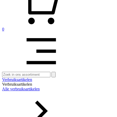
0
Zoeken
naar:
Verbruiksartikelen
Verbruiksartikelen
Alle verbruiksartikelen