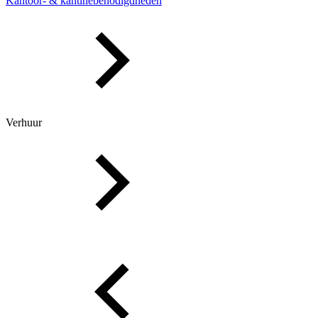
Kantoor- & kantinebenodigdheden
Verhuur