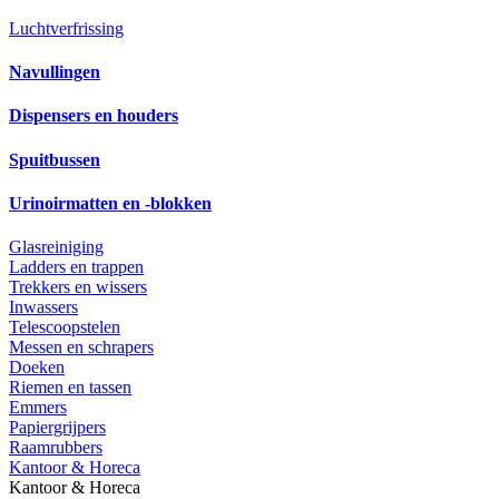
Luchtverfrissing
Navullingen
Dispensers en houders
Spuitbussen
Urinoirmatten en -blokken
Glasreiniging
Ladders en trappen
Trekkers en wissers
Inwassers
Telescoopstelen
Messen en schrapers
Doeken
Riemen en tassen
Emmers
Papiergrijpers
Raamrubbers
Kantoor & Horeca
Kantoor & Horeca