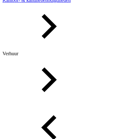
Kantoor- & kantinebenodigdheden
Verhuur