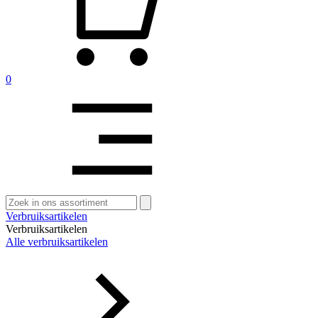
0
Zoeken
naar:
Verbruiksartikelen
Verbruiksartikelen
Alle verbruiksartikelen