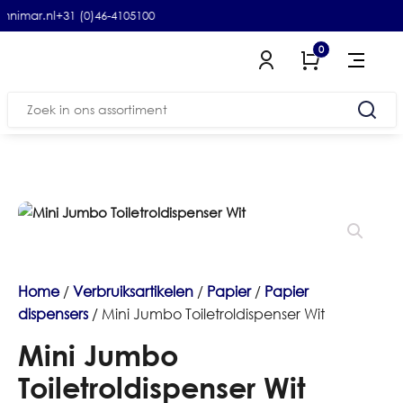
mnimar.nl
+31 (0)46-4105100
0
Zoeken
naar:
Home
/
Verbruiksartikelen
/
Papier
/
Papier
dispensers
/ Mini Jumbo Toiletroldispenser Wit
Mini Jumbo
Toiletroldispenser Wit