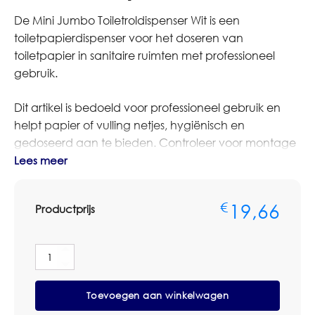
De Mini Jumbo Toiletroldispenser Wit is een
toiletpapierdispenser voor het doseren van
toiletpapier in sanitaire ruimten met professioneel
gebruik.
Dit artikel is bedoeld voor professioneel gebruik en
helpt papier of vulling netjes, hygiënisch en
gedoseerd aan te bieden. Controleer voor montage
altijd de maatvoering, vulling en aansluiting op het
Lees meer
bestaande systeem.
19,66
€
Productprijs
Bestelt u dit artikel in grotere aantallen of op basis van
terugkerende afname? Neem dan contact op met
Omnimar voor persoonlijk advies of een
Mini
maatwerkofferte. We denken graag mee over het
Jumbo
juiste artikel, het passende systeem, verbruik,
Toiletroldispenser
Toevoegen aan winkelwagen
Wit
voorraadbeheer en zakelijke prijsafspraken.
aantal