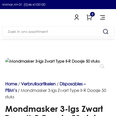
omnimar.nl
+31 (0)46-4105100
0
Zoeken
naar:
Home
/
Verbruiksartikelen
/
Disposables –
PBM’s
/ Mondmasker 3-lgs Zwart Type II-R Doosje 50
stuks
Mondmasker 3-lgs Zwart