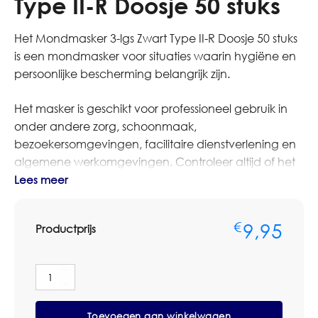
Type II-R Doosje 50 stuks
Het Mondmasker 3-lgs Zwart Type II-R Doosje 50 stuks
is een mondmasker voor situaties waarin hygiëne en
persoonlijke bescherming belangrijk zijn.
Het masker is geschikt voor professioneel gebruik in
onder andere zorg, schoonmaak,
bezoekersomgevingen, facilitaire dienstverlening en
algemene werkomgevingen. Controleer altijd of het
type masker past bij de vereiste toepassing en interne
Lees meer
werkinstructie.
9,95
€
Productprijs
Bestelt u dit artikel in grotere aantallen of op basis van
terugkerende afname? Neem dan contact op met
Omnimar voor persoonlijk advies of een
Mondmasker
maatwerkofferte. We denken graag mee over
3-
aantallen, voorraadbeheer en zakelijke
lgs
Toevoegen aan winkelwagen
Zwart