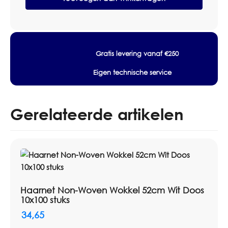
prijsafspraken.
Type
II-
Specificaties
R
Doosje
Productsoort: mondmasker
50
Type/normering: Type II-R
Gratis levering vanaf €250
stuks
Lagen: 3-laags
aantal
Eigen technische service
Kleur: zwart
Verpakking: Doosje 50 stuks
Gerelateerde artikelen
Haarnet Non-Woven Wokkel 52cm Wit Doos
10x100 stuks
34,65