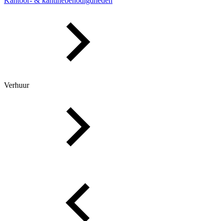
Kantoor- & kantinebenodigdheden
Verhuur