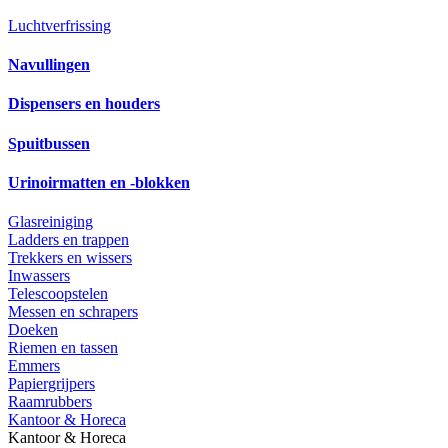
Luchtverfrissing
Navullingen
Dispensers en houders
Spuitbussen
Urinoirmatten en -blokken
Glasreiniging
Ladders en trappen
Trekkers en wissers
Inwassers
Telescoopstelen
Messen en schrapers
Doeken
Riemen en tassen
Emmers
Papiergrijpers
Raamrubbers
Kantoor & Horeca
Kantoor & Horeca