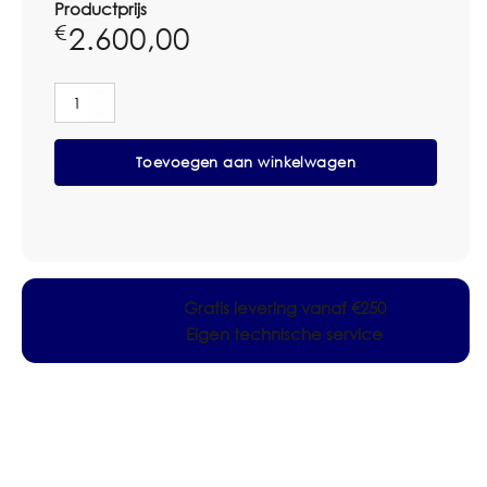
Productprijs
2.600,00
€
Nilfisk
SC250
Schrobzuigmachine
Toevoegen aan winkelwagen
incl.
batterij
en
lader
aantal
Gratis levering vanaf €250
Eigen technische service