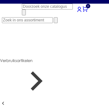
Zoeken
0
naar:
Zoeken
naar:
Verbruiksartikelen