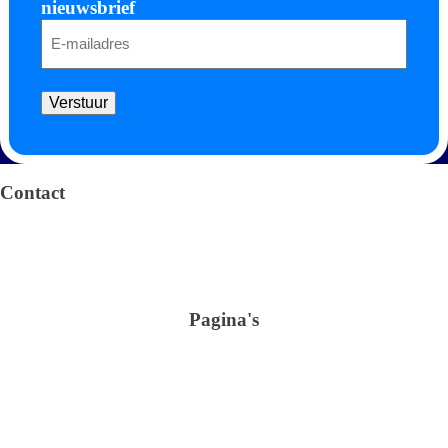
nieuwsbrief
E-
mailadres
Verstuur
Algemene voorwaarden
Privacy verklaring
Contact
Arendstraat 4 6135 KT Sittard
+31 (0)46-4105100
info@omnimar.nl
KvK: 42016741
BTW nr.: NL869306704B01
Pagina's
Shop
Verbruiksartikelen
Schoonmaak
Sanitair en Hygiëne
Over ons
Glasreiniging
Kantoor & Horeca