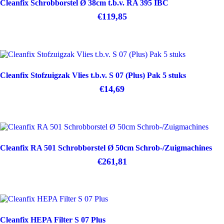
Cleanfix Schrobborstel Ø 38cm t.b.v. RA 395 IBC
aantal
€
119,85
Cleanfix Stofzuigzak Vlies t.b.v. S 07 (Plus) Pak 5 stuks
€
14,69
Cleanfix RA 501 Schrobborstel Ø 50cm Schrob-/Zuigmachines
€
261,81
Cleanfix HEPA Filter S 07 Plus