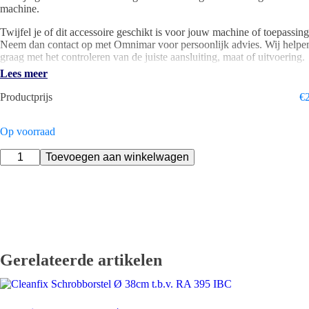
machine.
Twijfel je of dit accessoire geschikt is voor jouw machine of toepassin
Neem dan contact op met Omnimar voor persoonlijk advies. Wij helpe
graag met het controleren van de juiste aansluiting, maat of uitvoering.
Lees meer
Specificaties
Productprijs
€
Merk: Nilfisk
Type accessoire: Stofzuigzak
Geschikt voor: Alto Aero
Op voorraad
Verpakking: Doos 4 stuks
Nilfisk
Artikelnummer: M0950026
Toevoegen aan winkelwagen
Stofzuigzak
Vlies
t.b.v.
Gratis levering vanaf €250
Alto
Aero
Eigen technische service
Doos
4
stuks
Gerelateerde artikelen
-
Op
is
op