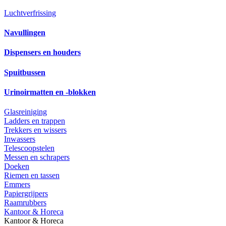
Luchtverfrissing
Navullingen
Dispensers en houders
Spuitbussen
Urinoirmatten en -blokken
Glasreiniging
Ladders en trappen
Trekkers en wissers
Inwassers
Telescoopstelen
Messen en schrapers
Doeken
Riemen en tassen
Emmers
Papiergrijpers
Raamrubbers
Kantoor & Horeca
Kantoor & Horeca