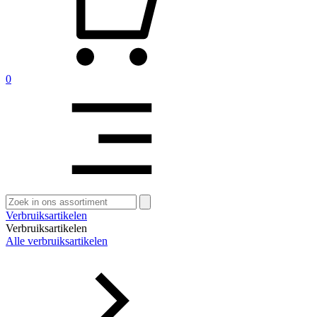
0
Zoeken
naar:
Verbruiksartikelen
Verbruiksartikelen
Alle verbruiksartikelen