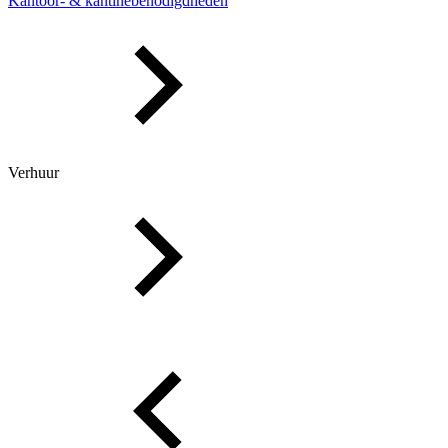
Kantoor- & kantinebenodigdheden
Verhuur