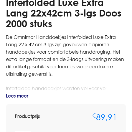
Interfolded Luxe Extra
Lang 22x42cm 3-lgs Doos
2000 stuks
De Omnimar Handdoekjes Interfolded Luxe Extra
Lang 22 x 42 cm 3-lgs zijn gevouwen papieren
handdoekjes voor comfortabele handdroging. Het
extra lange formaat en de 3-laags uitvoering maken
dit artikel geschikt voor locaties waar een luxere
uitstraling gewenst is.
Interfolded handdoekjes worden vel voor vel
aangeboden in passende dispensers. Dit helpt bij
Lees meer
nette uitgifte en maakt het product geschikt voor
kantoren, ontvangstruimtes, zorglocaties, horeca en
89,91
€
Productprijs
representatieve sanitaire ruimtes.