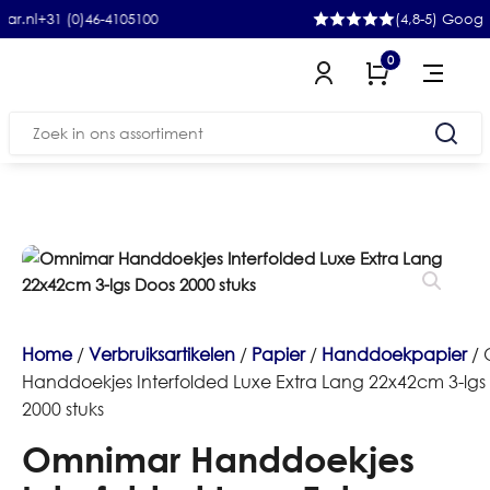
1 (0)46-4105100
(4,8-5) Google
0
Zoeken
naar:
Home
/
Verbruiksartikelen
/
Papier
/
Handdoekpapier
/ 
Handdoekjes Interfolded Luxe Extra Lang 22x42cm 3-lgs
2000 stuks
Omnimar Handdoekjes