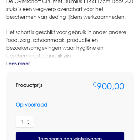
De Overschort CPE met Duimlus 114x117cm Doos 200
stuks is een wegwerp overschort voor het
beschermen van kleding tijdens werkzaamheden.
Het schort is geschikt voor gebruik in onder andere
food, zorg, schoonmaak, productie en
bezoekersomgevingen waar hygiëne en
bescherming belangrijk zijn.
Lees meer
Bestelt u dit artikel in grotere aantallen of op basis van
terugkerende afname? Neem dan contact op met
900,00
€
Productprijs
Omnimar voor persoonlijk advies of een
maatwerkofferte. We denken graag mee over
aantallen, voorraadbeheer en zakelijke
Op voorraad
prijsafspraken.
Overschort
Specificaties
CPE
Productsoort: overschort
met
Toevoegen aan winkelwagen
Duimlus