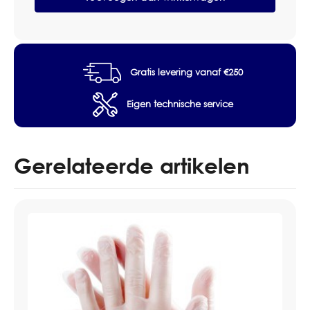
Materiaal: CPE
114x117cm
Afmeting: 114x117cm
Doos
Verpakking: Doos 200 stuks
200
stuks
aantal
Gratis levering vanaf €250
Eigen technische service
Gerelateerde artikelen