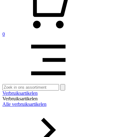
0
Zoeken
naar:
Verbruiksartikelen
Verbruiksartikelen
Alle verbruiksartikelen