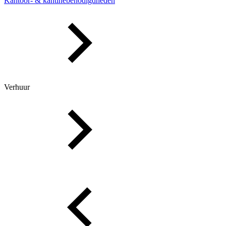
Kantoor- & kantinebenodigdheden
Verhuur