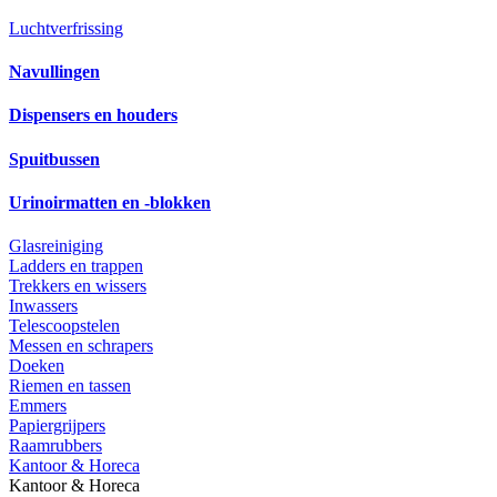
Luchtverfrissing
Navullingen
Dispensers en houders
Spuitbussen
Urinoirmatten en -blokken
Glasreiniging
Ladders en trappen
Trekkers en wissers
Inwassers
Telescoopstelen
Messen en schrapers
Doeken
Riemen en tassen
Emmers
Papiergrijpers
Raamrubbers
Kantoor & Horeca
Kantoor & Horeca