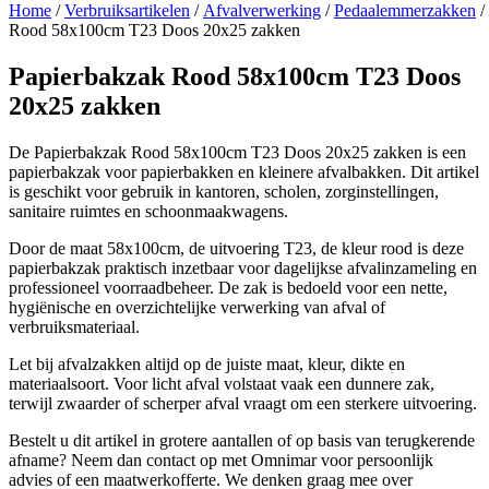
Home
/
Verbruiksartikelen
/
Afvalverwerking
/
Pedaalemmerzakken
/
Rood 58x100cm T23 Doos 20x25 zakken
Papierbakzak Rood 58x100cm T23 Doos
20x25 zakken
De Papierbakzak Rood 58x100cm T23 Doos 20x25 zakken is een
papierbakzak voor papierbakken en kleinere afvalbakken. Dit artikel
is geschikt voor gebruik in kantoren, scholen, zorginstellingen,
sanitaire ruimtes en schoonmaakwagens.
Door de maat 58x100cm, de uitvoering T23, de kleur rood is deze
papierbakzak praktisch inzetbaar voor dagelijkse afvalinzameling en
professioneel voorraadbeheer. De zak is bedoeld voor een nette,
hygiënische en overzichtelijke verwerking van afval of
verbruiksmateriaal.
Let bij afvalzakken altijd op de juiste maat, kleur, dikte en
materiaalsoort. Voor licht afval volstaat vaak een dunnere zak,
terwijl zwaarder of scherper afval vraagt om een sterkere uitvoering.
Bestelt u dit artikel in grotere aantallen of op basis van terugkerende
afname? Neem dan contact op met Omnimar voor persoonlijk
advies of een maatwerkofferte. We denken graag mee over