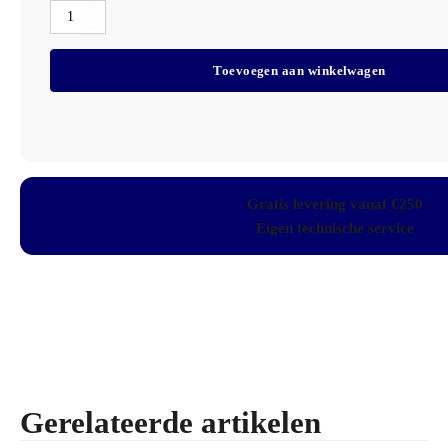
Papierbakzak
Transparant
63x70cm
Toevoegen aan winkelwagen
T15
HDPE
Doos
40x25
zakken
aantal
Gratis levering vanaf €250
Eigen technische service
Gerelateerde artikelen