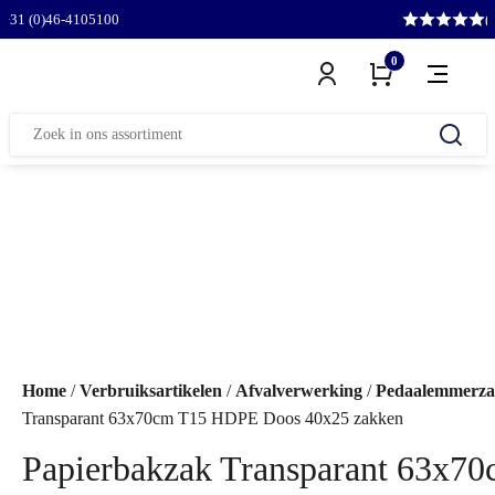
l
+31 (0)46-4105100
(
0
Zoeken
naar:
Home
/
Verbruiksartikelen
/
Afvalverwerking
/
Pedaalemmerz
Transparant 63x70cm T15 HDPE Doos 40x25 zakken
Papierbakzak Transparant 63x7