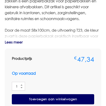
zakken is een papierbakzak voor papierbakken en
kleinere afvalbakken. Dit artikel is geschikt voor
gebruik in kantoren, scholen, zorginstellingen,
sanitaire ruimtes en schoonmaakwagens.
Door de maat 58x100cm, de uitvoering T23, de kleur
zwart is deze papierbakzak praktisch inzetbaar voor
dagelijkse afvalinzameling en professioneel
Lees meer
voorraadbeheer. De zak is bedoeld voor een nette,
hygiënische en overzichtelijke verwerking van afval
47,34
€
Productprijs
of verbruiksmateriaal.
Let bij afvalzakken altijd op de juiste maat, kleur, dikte
Op voorraad
en materiaalsoort. Voor licht afval volstaat vaak een
dunnere zak, terwijl zwaarder of scherper afval
Papierbakzak
vraagt om een sterkere uitvoering.
Zwart
58x100cm
Toevoegen aan winkelwagen
T23
Bestelt u dit artikel in grotere aantallen of op basis van
Doos