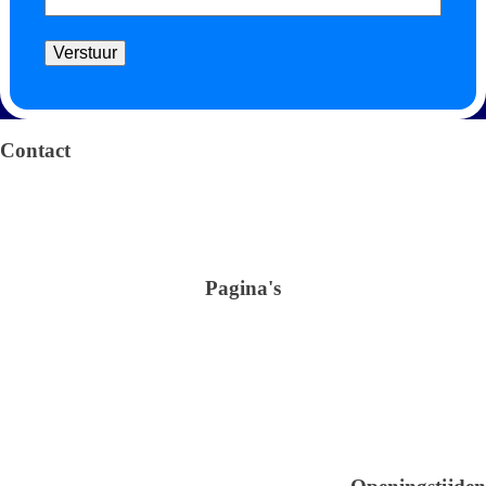
Verstuur
Algemene voorwaarden
Privacy verklaring
Contact
Arendstraat 4 6135 KT Sittard
+31 (0)46-4105100
info@omnimar.nl
KvK: 42016741
BTW nr.: NL869306704B01
Pagina's
Shop
Verbruiksartikelen
Schoonmaak
Sanitair en Hygiëne
Over ons
Glasreiniging
Kantoor & Horeca
Verhuur
Contact