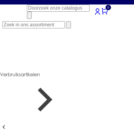
Zoeken
0
naar:
Zoeken
naar:
Verbruiksartikelen