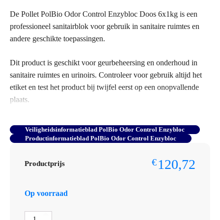
De Pollet PolBio Odor Control Enzybloc Doos 6x1kg is een
professioneel sanitairblok voor gebruik in sanitaire ruimtes en
andere geschikte toepassingen.
Dit product is geschikt voor geurbeheersing en onderhoud in
sanitaire ruimtes en urinoirs. Controleer voor gebruik altijd het
etiket en test het product bij twijfel eerst op een onopvallende
plaats.
Bestelt u dit artikel in grotere aantallen of op basis van
Veiligheidsinformatieblad PolBio Odor Control Enzybloc
terugkerende afname? Neem dan contact op met Omnimar voor
Productinformatieblad PolBio Odor Control Enzybloc
persoonlijk advies of een maatwerkofferte. We denken graag
mee over aantallen, voorraadbeheer en zakelijke prijsafspraken.
120,72
€
Productprijs
Voor meer informatie over dit product, download het
Op voorraad
beschikbare product- of veiligheidsinformatieblad.
Pollet