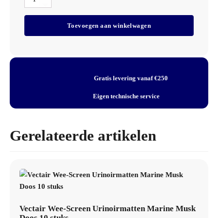
Specificaties
PolBio
Odor
Merk:
Pollet
Toevoegen aan winkelwagen
Control
Productsoort:
Sanitairblok
Enzybloc
Inhoud / verpakking:
Doos 6x1kg
Doos
Artikelnummer:
2000023
6x1kg
aantal
Gratis levering vanaf €250
Eigen technische service
Gerelateerde artikelen
Vectair Wee-Screen Urinoirmatten Marine Musk
Doos 10 stuks