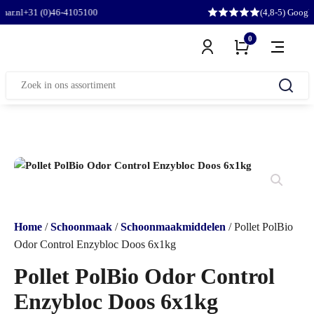
1 (0)46-4105100
(4,8-5) Google
0
Zoeken
naar:
Home
/
Schoonmaak
/
Schoonmaakmiddelen
/ Pollet PolBio
Odor Control Enzybloc Doos 6x1kg
Pollet PolBio Odor Control
Enzybloc Doos 6x1kg