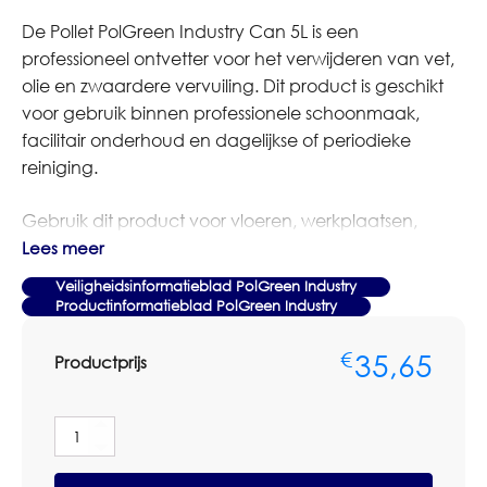
De Pollet PolGreen Industry Can 5L is een
professioneel ontvetter voor het verwijderen van vet,
olie en zwaardere vervuiling. Dit product is geschikt
voor gebruik binnen professionele schoonmaak,
facilitair onderhoud en dagelijkse of periodieke
reiniging.
Gebruik dit product voor vloeren, werkplaatsen,
keukens en andere professioneel belaste
Lees meer
oppervlakken. Volg altijd de dosering, contacttijd en
Veiligheidsinformatieblad PolGreen Industry
gebruiksaanwijzing op het etiket of in het
Productinformatieblad PolGreen Industry
productinformatieblad. Test bij twijfel eerst op een
onopvallende plaats, zeker bij gevoelige vloeren of
35,65
€
Productprijs
materialen.
Bestel je dit artikel in grotere aantallen of op basis van
Pollet
PolGreen
terugkerende afname? Neem dan contact op met
Industry