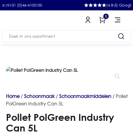
1 (0)46-4105100
(4,8-5) Google
0
Zoeken
naar:
Home
/
Schoonmaak
/
Schoonmaakmiddelen
/ Pollet
PolGreen Industry Can 5L
Pollet PolGreen Industry
Can 5L