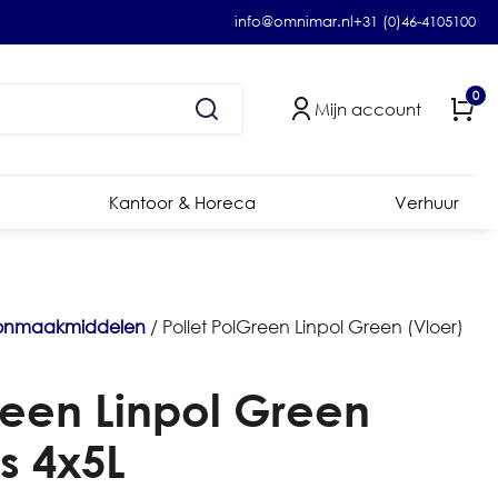
info@omnimar.nl
+31 (0)46-4105100
0
Mijn account
Kantoor & Horeca
Verhuur
onmaakmiddelen
/ Pollet PolGreen Linpol Green (Vloer)
reen Linpol Green
s 4x5L