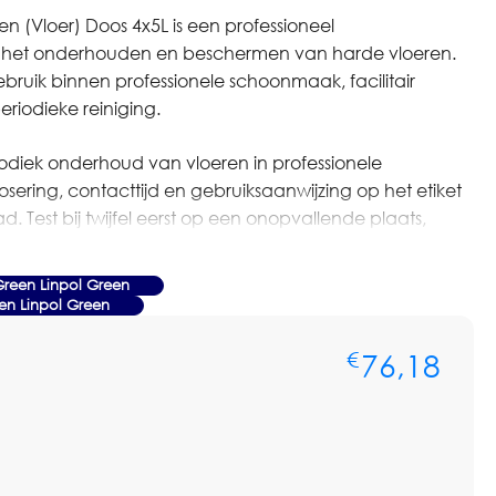
en (Vloer) Doos 4x5L is een professioneel
 het onderhouden en beschermen van harde vloeren.
gebruik binnen professionele schoonmaak, facilitair
riodieke reiniging.
iodiek onderhoud van vloeren in professionele
sering, contacttijd en gebruiksaanwijzing op het etiket
d. Test bij twijfel eerst op een onopvallende plaats,
 materialen.
Green Linpol Green
ere aantallen of op basis van terugkerende afname? Neem
en Linpol Green
voor persoonlijk advies of een maatwerkofferte. We
len, voorraadbeheer en zakelijke prijsafspraken.
76,18
€
t product, download het beschikbare product- of