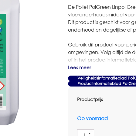
De Pollet PolGreen Linpol Gre
vloeronderhoudsmiddel voor
Dit product is geschikt voor 
onderhoud en dagelijkse of pe
Gebruik dit product voor per
omgevingen. Volg altijd de do
of in het productinformatiebla
zeker bij gevoelige vloeren of
Lees meer
Veiligheidsinformatieblad Pol
Bestel je dit artikel in grot
Productinformatieblad PolGre
dan contact op met Omnimar 
denken graag mee over aantal
Productprijs
Voor meer informatie over di
Op voorraad
veiligheidsinformatieblad.
Specificaties
Pollet