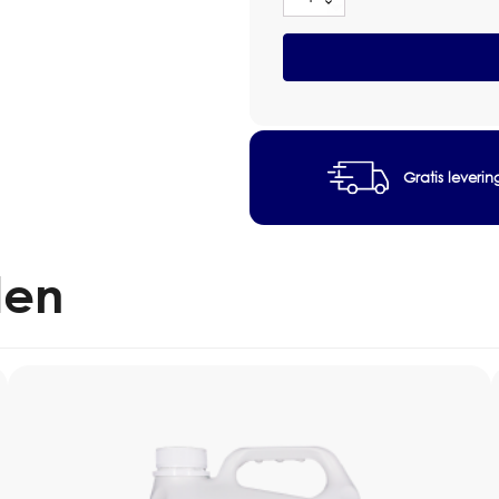
PolGreen
Linpol
Merk:
Pollet
Green
Producttype:
vloeronder
(Vloer)
Toepassing:
het onderhou
Doos
Verpakking:
doos 4x5L
4x5L
aantal
Inhoud:
5 L
Gratis leveri
len