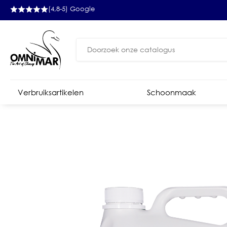
(4,8-5) Google
Zoeken
naar:
Verbruiksartikelen
Schoonmaak