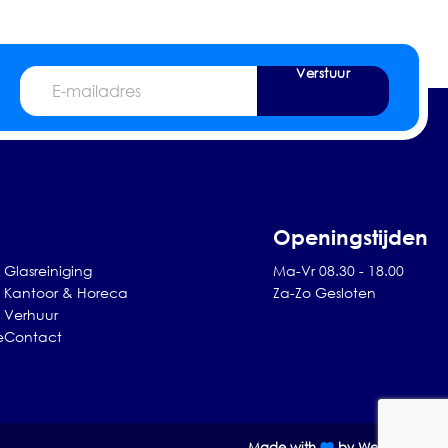
Verstuur
E-
mailadres
Openingstijden
Glasreiniging
Ma-Vr 08.30 - 18.00
Kantoor & Horeca
Za-Zo Gesloten
Verhuur
e
Contact
Made with
by Web Wings