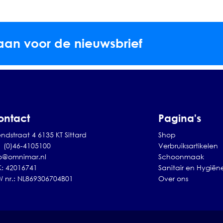
aan voor de nieuwsbrief
ontact
Pagina's
ndstraat 4 6135 KT Sittard
Shop
1 (0)46-4105100
Verbruiksartikelen
fo@omnimar.nl
Schoonmaak
K: 42016741
Sanitair en Hygiën
W nr.: NL869306704B01
Over ons