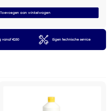
Toevoegen aan winkelwagen
houdsmiddel
den en beschermen van harde vloeren
ng vanaf €250
Eigen technische service