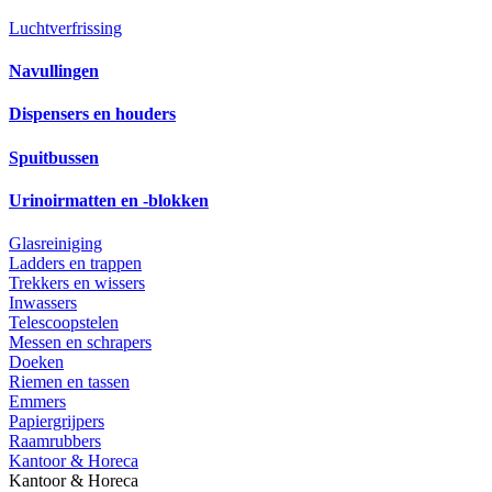
Luchtverfrissing
Navullingen
Dispensers en houders
Spuitbussen
Urinoirmatten en -blokken
Glasreiniging
Ladders en trappen
Trekkers en wissers
Inwassers
Telescoopstelen
Messen en schrapers
Doeken
Riemen en tassen
Emmers
Papiergrijpers
Raamrubbers
Kantoor & Horeca
Kantoor & Horeca