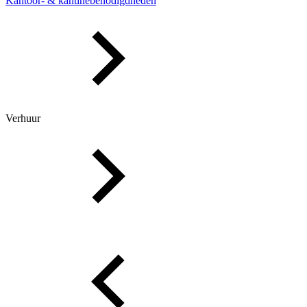
Kantoor- & kantinebenodigdheden
Verhuur