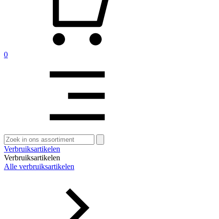
0
Zoeken
naar:
Verbruiksartikelen
Verbruiksartikelen
Alle verbruiksartikelen