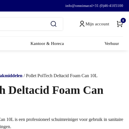
info@omnimar.nl
+31 (0)46-4105100
0
Mijn account
Kantoor & Horeca
Verhuur
akmiddelen
/ Pollet PolTech Deltacid Foam Can 10L
ch Deltacid Foam Can
n 10L is een professioneel schuimreiniger voor gebruik in sanitaire
singen.