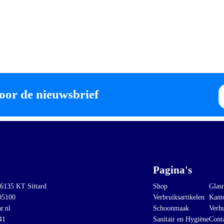
E
oor de nieuwsbrief
m
Pagina's
 6135 KT Sittard
Shop
Glasr
05100
Verbruiksartikelen
Kant
r.nl
Schoonmaak
Verh
41
Sanitair en Hygiëne
Cont