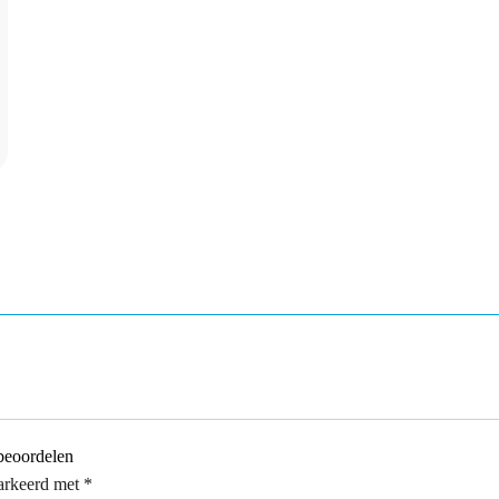
beoordelen
markeerd met
*