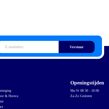
-
ailadres
Openingstijden
einiging
Ma-Vr 08.30 - 18.00
oor & Horeca
Za-Zo Gesloten
uur
act