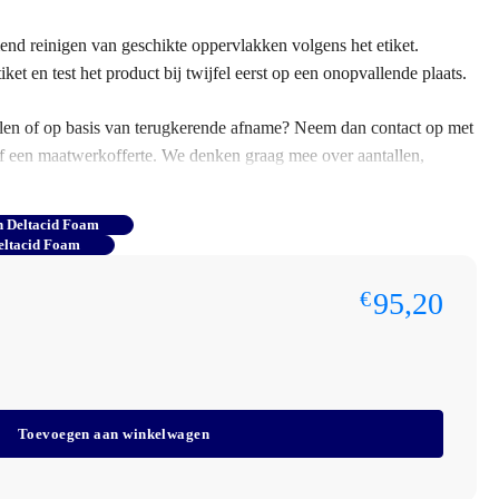
end reinigen van geschikte oppervlakken volgens het etiket.
iket en test het product bij twijfel eerst op een onopvallende plaats.
ntallen of op basis van terugkerende afname? Neem dan contact op met
f een maatwerkofferte. We denken graag mee over aantallen,
spraken.
h Deltacid Foam
ct, download het beschikbare product- of veiligheidsinformatieblad.
eltacid Foam
95,20
€
er
0L
Toevoegen aan winkelwagen