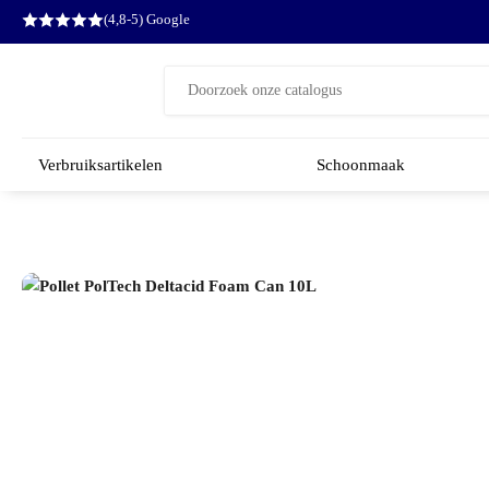
(4,8-5) Google
Zoeken
naar:
Verbruiksartikelen
Schoonmaak