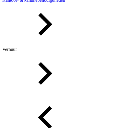
Kantoor- & kantinebenodigdheden
Verhuur