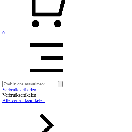
0
Zoeken
naar:
Verbruiksartikelen
Verbruiksartikelen
Alle verbruiksartikelen