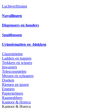
Luchtverfrissing
Navullingen
Dispensers en houders
Spuitbussen
Urinoirmatten en -blokken
Glasreiniging
Ladders en trappen
Trekkers en wissers
Inwassers
Telescoopstelen
Messen en schrapers
Doeken
Riemen en tassen
Emmers
Papiergrijpers
Raamrubbers
Kantoor & Horeca
Kantoor & Horeca