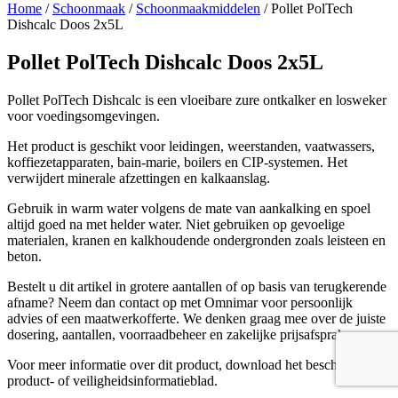
Home
/
Schoonmaak
/
Schoonmaakmiddelen
/ Pollet PolTech
Dishcalc Doos 2x5L
Pollet PolTech Dishcalc Doos 2x5L
Pollet PolTech Dishcalc is een vloeibare zure ontkalker en losweker
voor voedingsomgevingen.
Het product is geschikt voor leidingen, weerstanden, vaatwassers,
koffiezetapparaten, bain-marie, boilers en CIP-systemen. Het
verwijdert minerale afzettingen en kalkaanslag.
Gebruik in warm water volgens de mate van aankalking en spoel
altijd goed na met helder water. Niet gebruiken op gevoelige
materialen, kranen en kalkhoudende ondergronden zoals leisteen en
beton.
Bestelt u dit artikel in grotere aantallen of op basis van terugkerende
afname? Neem dan contact op met Omnimar voor persoonlijk
advies of een maatwerkofferte. We denken graag mee over de juiste
dosering, aantallen, voorraadbeheer en zakelijke prijsafspraken.
Voor meer informatie over dit product, download het beschikbare
product- of veiligheidsinformatieblad.