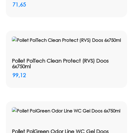
Geschikte oppervlakken: Beton, metaal,
71,65
synthetisch tapijt, beschermd hout, plastic en
glasvezel bij occasioneel gebruik
Dosering schoonmaken: 5% / 1 liter per 20 liter
Dosering herstellen: 30 tot 50% / 3 tot 5 liter per 10
liter
Dosering inkt en verf: Puur
pH puur: 13,0 ± 0,5
pH in oplossing 10%: 11,8 ± 0,5
Pollet PolTech Clean Protect (RVS) Doos
6x750ml
Kleur: Geel
Parfum: Wintergroen
99,12
Pollet PolGreen Odor Line WC Gel Doos