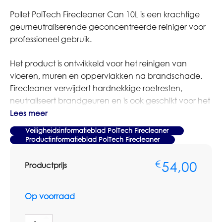
Pollet PolTech Firecleaner Can 10L is een krachtige
geurneutraliserende geconcentreerde reiniger voor
professioneel gebruik.
Het product is ontwikkeld voor het reinigen van
vloeren, muren en oppervlakken na brandschade.
Firecleaner verwijdert hardnekkige roetresten,
neutraliseert brandgeuren en is ook geschikt voor het
verwijderen van acrylverf en drukinkt van geschikte
Lees meer
oppervlakken en drukpersen.
Veiligheidsinformatieblad PolTech Firecleaner
Productinformatieblad PolTech Firecleaner
Gebruik Firecleaner verdund voor schoonmaak of
herstelreiniging en puur voor hardnekkige resten van
54,00
€
Productprijs
inkt en verf. Controleer altijd of het oppervlak
geschikt is en volg de gebruiksaanwijzing op het
Op voorraad
productblad.