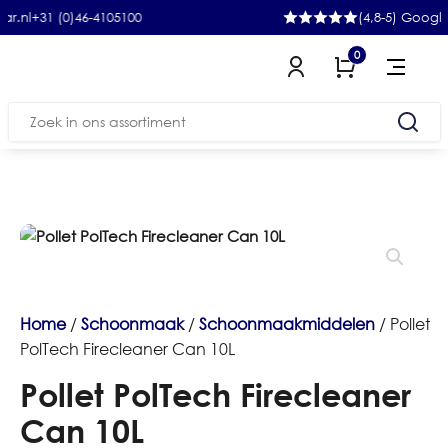
1 (0)46-4105100
(4,8-5) Google
0
Zoeken
naar:
Home
/
Schoonmaak
/
Schoonmaakmiddelen
/ Pollet
PolTech Firecleaner Can 10L
Pollet PolTech Firecleaner
Can 10L