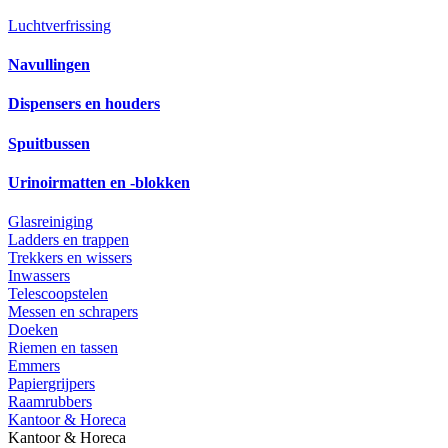
Luchtverfrissing
Navullingen
Dispensers en houders
Spuitbussen
Urinoirmatten en -blokken
Glasreiniging
Ladders en trappen
Trekkers en wissers
Inwassers
Telescoopstelen
Messen en schrapers
Doeken
Riemen en tassen
Emmers
Papiergrijpers
Raamrubbers
Kantoor & Horeca
Kantoor & Horeca