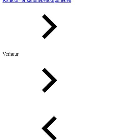
Kantoor- & kantinebenodigdheden
Verhuur