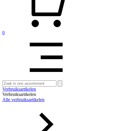
0
Zoeken
naar:
Verbruiksartikelen
Verbruiksartikelen
Alle verbruiksartikelen