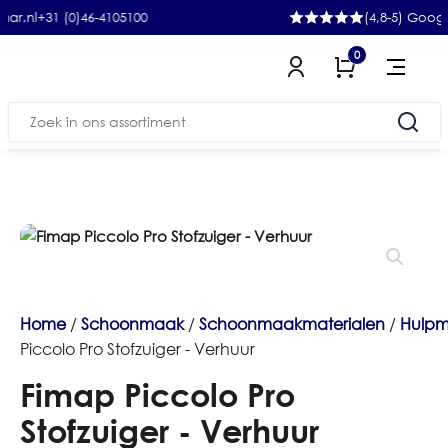
31 (0)46-4105100
(4,8-5) Google
0
Zoeken
naar:
Home
/
Schoonmaak
/
Schoonmaakmaterialen
/
Hulpm
Piccolo Pro Stofzuiger - Verhuur
Fimap Piccolo Pro
Stofzuiger - Verhuur