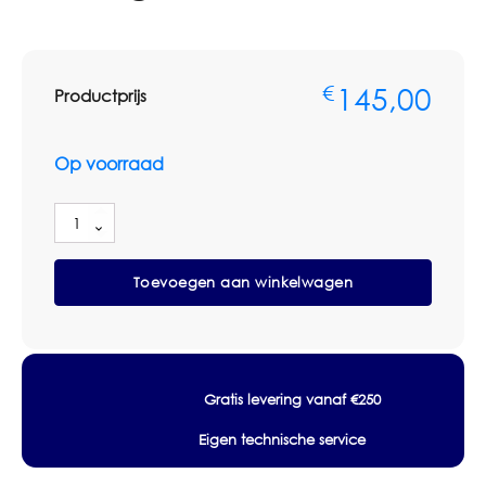
145,00
€
Productprijs
Op voorraad
Fimap
Piccolo
Pro
Toevoegen aan winkelwagen
Stofzuiger
-
Verhuur
aantal
Gratis levering vanaf €250
Eigen technische service