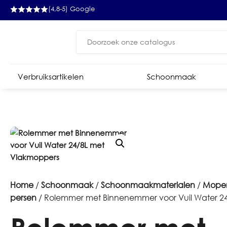
(4,8-5) Google
Zoeken
naar:
Verbruiksartikelen
Schoonmaak
Home
/
Schoonmaak
/
Schoonmaakmaterialen
/
Mopem
persen
/ Rolemmer met Binnenemmer voor Vuil Water 2