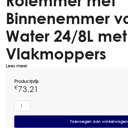
Rolemmer met
Binnenemmer vo
Water 24/8L met
Vlakmoppers
Lees meer
Productprijs
73,21
€
Rolemmer
met
Binnenemmer
Toevoegen aan winkelwagen
voor
Vuil