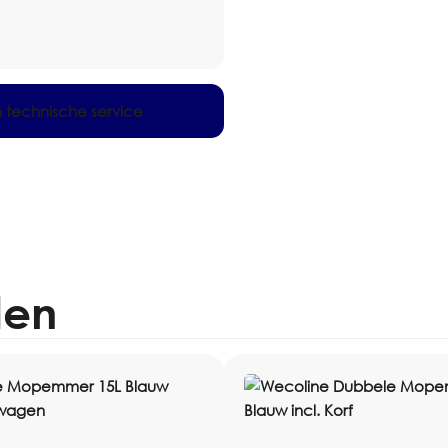
n technische service
len