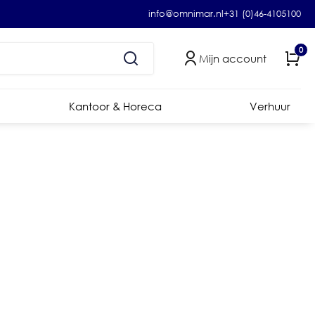
info@omnimar.nl
+31 (0)46-4105100
0
Mijn account
Kantoor & Horeca
Verhuur