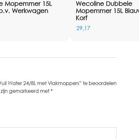
ne Mopemmer 15L
Wecoline Dubbele
.b.v. Werkwagen
Mopemmer 15L Blauw
Korf
29,17
il Water 24/8L met Vlakmoppers” te beoordelen
n zijn gemarkeerd met
*