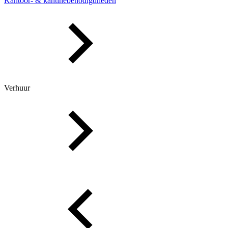
Kantoor- & kantinebenodigdheden
Verhuur