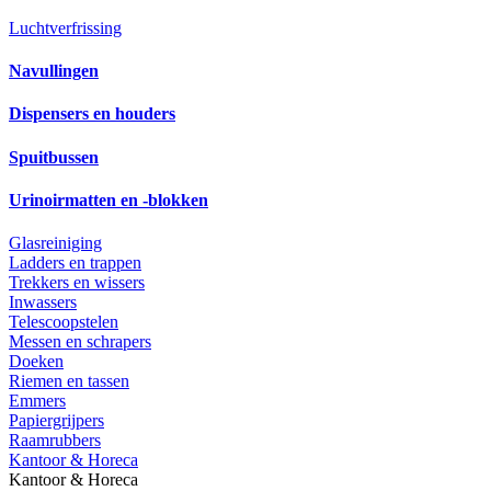
Luchtverfrissing
Navullingen
Dispensers en houders
Spuitbussen
Urinoirmatten en -blokken
Glasreiniging
Ladders en trappen
Trekkers en wissers
Inwassers
Telescoopstelen
Messen en schrapers
Doeken
Riemen en tassen
Emmers
Papiergrijpers
Raamrubbers
Kantoor & Horeca
Kantoor & Horeca