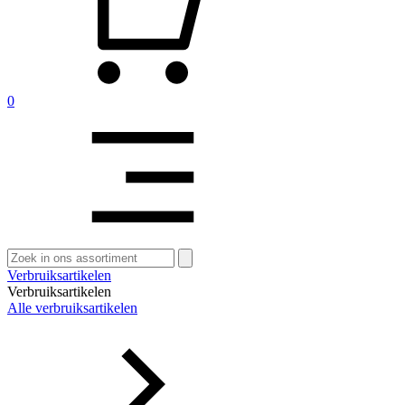
0
Zoeken
naar:
Verbruiksartikelen
Verbruiksartikelen
Alle verbruiksartikelen