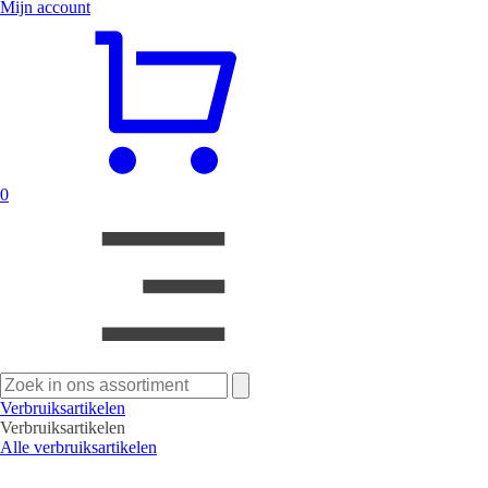
Mijn account
0
Zoeken
naar:
Verbruiksartikelen
Verbruiksartikelen
Alle verbruiksartikelen