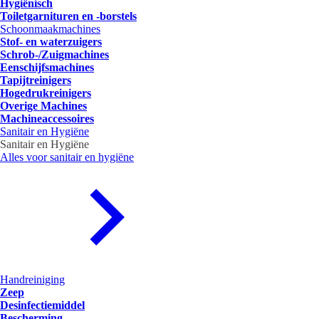
Hygiënisch
Toiletgarnituren en -borstels
Schoonmaakmachines
Stof- en waterzuigers
Schrob-/Zuigmachines
Eenschijfsmachines
Tapijtreinigers
Hogedrukreinigers
Overige Machines
Machineaccessoires
Sanitair en Hygiëne
Sanitair en Hygiëne
Alles voor sanitair en hygiëne
Handreiniging
Zeep
Desinfectiemiddel
Bescherming