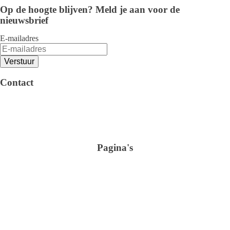
Op de hoogte blijven? Meld je aan voor de
nieuwsbrief
E-mailadres
Algemene voorwaarden
Privacy verklaring
Contact
Arendstraat 4 6135 KT Sittard
+31 (0)46-4105100
info@omnimar.nl
KvK: 42016741
BTW nr.: NL869306704B01
Pagina's
Shop
Verbruiksartikelen
Schoonmaak
Sanitair en Hygiëne
Over ons
Glasreiniging
Kantoor & Horeca
Verhuur