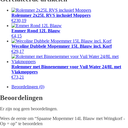
=
op
aantal
Rolemmer 2x25L RVS inclusief Moppers
€
230,19
Emmer Rond 12L Blauw
€
4,15
Wecoline Dubbele Mopemmer 15L Blauw incl. Korf
€
29,17
Rolemmer met Binnenemmer voor Vuil Water 24/8L met
Vlakmoppers
€
73,21
Beoordelingen (0)
Beoordelingen
Er zijn nog geen beoordelingen.
Wees de eerste om “Spaanse Mopemmer 14L Blauw met Wringkorf -
Op = op” te beoordelen