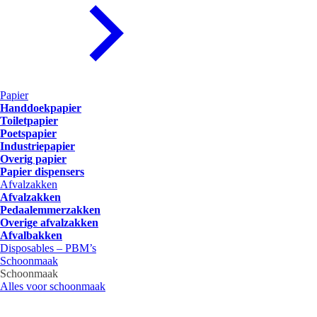
Papier
Handdoekpapier
Toiletpapier
Poetspapier
Industriepapier
Overig papier
Papier dispensers
Afvalzakken
Afvalzakken
Pedaalemmerzakken
Overige afvalzakken
Afvalbakken
Disposables – PBM’s
Schoonmaak
Schoonmaak
Alles voor schoonmaak