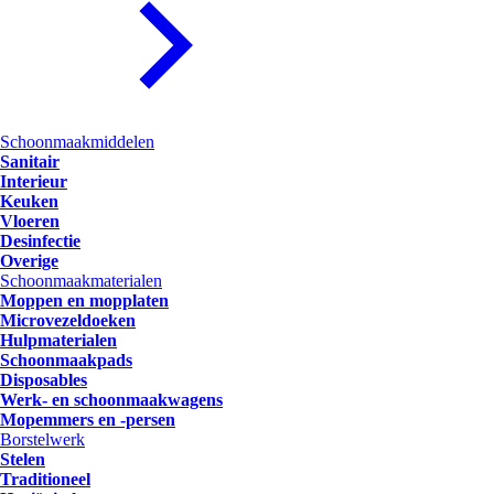
Schoonmaakmiddelen
Sanitair
Interieur
Keuken
Vloeren
Desinfectie
Overige
Schoonmaakmaterialen
Moppen en mopplaten
Microvezeldoeken
Hulpmaterialen
Schoonmaakpads
Disposables
Werk- en schoonmaakwagens
Mopemmers en -persen
Borstelwerk
Stelen
Traditioneel