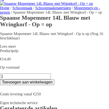
Home
/
Schoonmaak
/
Schoonmaakmaterialen
/
Mopemmers en -
persen
/ Spaanse Mopemmer 14L Blauw met Wringkorf - Op = op
Spaanse Mopemmer 14L Blauw met
Wringkorf - Op = op
Spaanse Mopemmer 14L Blauw met Wringkorf - Op is op (Nog 16
beschikbaar)
Lees meer
Productprijs
€
14,40
Op voorraad
Spaanse
Mopemmer
Toevoegen aan winkelwagen
14L
Blauw
met
Gratis levering vanaf €250
Wringkorf
-
Eigen technische service
Op
Gerelateerde artikelen