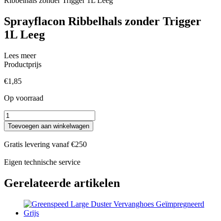
Ribbelhals zonder Trigger 1L Leeg
Sprayflacon Ribbelhals zonder Trigger
1L Leeg
Lees meer
Productprijs
€
1,85
Op voorraad
Sprayflacon
Ribbelhals
Toevoegen aan winkelwagen
zonder
Trigger
Gratis levering vanaf €250
1L
Leeg
Eigen technische service
aantal
Gerelateerde artikelen