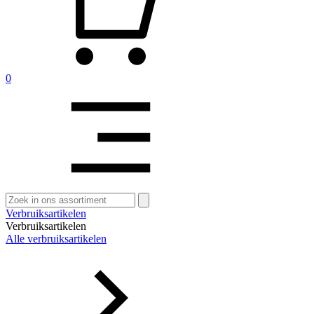
0
Zoeken
naar:
Verbruiksartikelen
Verbruiksartikelen
Alle verbruiksartikelen