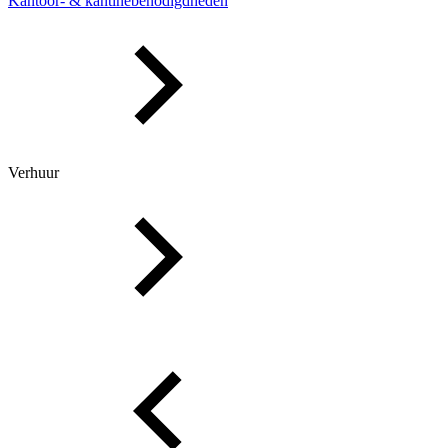
Kantoor- & kantinebenodigdheden
Verhuur