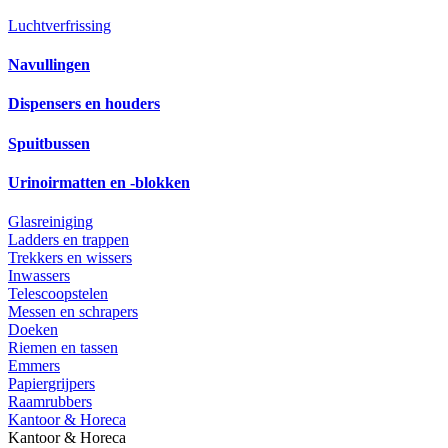
Luchtverfrissing
Navullingen
Dispensers en houders
Spuitbussen
Urinoirmatten en -blokken
Glasreiniging
Ladders en trappen
Trekkers en wissers
Inwassers
Telescoopstelen
Messen en schrapers
Doeken
Riemen en tassen
Emmers
Papiergrijpers
Raamrubbers
Kantoor & Horeca
Kantoor & Horeca