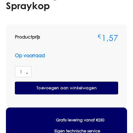
Spraykop
1,57
€
Productprijs
Op voorraad
Sprayflacon
Sanitair
600ml
Toevoegen aan winkelwagen
Leeg
zonder
Spraykop
aantal
Gratis levering vanaf €250
Eigen technische service