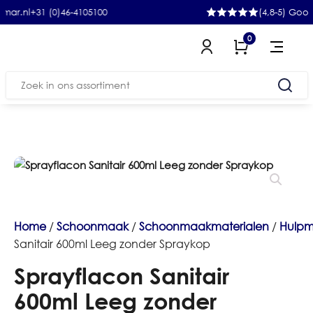
+31 (0)46-4105100
(4,8-5) Google
0
Zoeken
naar:
Home
/
Schoonmaak
/
Schoonmaakmaterialen
/
Hulpm
Sanitair 600ml Leeg zonder Spraykop
Sprayflacon Sanitair
600ml Leeg zonder